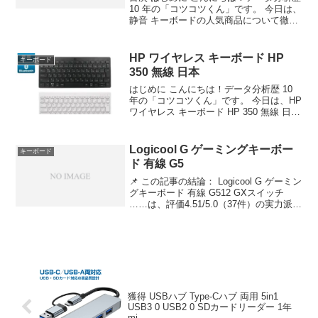
10 年の「コツコツくん」です。 今日は、
静音 キーボードの人気商品について徹底
分析します。 「静音 キーボードが気にな
る」「本当に買うべき？」「失敗したく
ない」という方、必見です！ この記事で
HP ワイヤレス キーボード HP
キーボード
は、...
350 無線 日本
はじめに こんにちは！データ分析歴 10
年の「コツコツくん」です。 今日は、HP
ワイヤレス キーボード HP 350 無線 日本
語配列 JIS配列 ……について徹底分析し
ます。 「HP ワイヤレス キーボード HP
350 無線 日本語...
Logicool G ゲーミングキーボー
キーボード
ド 有線 G5
📌 この記事の結論： Logicool G ゲーミン
グキーボード 有線 G512 GXスイッチ
……は、評価4.51/5.0（37件）の実力派。
✅ こんな人におすすめ：品質とコスパを
両立したい方 Logicool G ゲーミングキー
ボード...
獲得 USBハブ Type-Cハブ 両用 5in1
USB3 0 USB2 0 SDカードリーダー 1年
mi