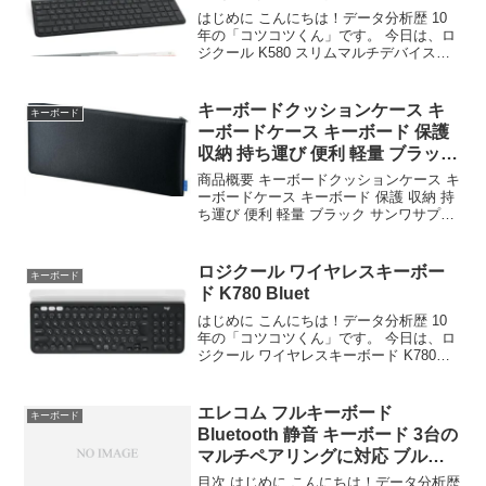
はじめに こんにちは！データ分析歴 10
年の「コツコツくん」です。 今日は、ロ
ジクール K580 スリムマルチデバイスキ
ーボード 静音 ワイヤレスキー……につい
て徹底分析します。 「ロジクール K580
スリムマルチデバイスキーボード 静...
キーボードクッションケース キ
キーボード
ーボードケース キーボード 保護
収納 持ち運び 便利 軽量 ブラック
サンワ
商品概要 キーボードクッションケース キ
ーボードケース キーボード 保護 収納 持
ち運び 便利 軽量 ブラック サンワサプラ
イ IN-C8のレビューをお届けします。 商
品名 キーボードクッションケース キーボ
ードケース キーボード 保護 収...
ロジクール ワイヤレスキーボー
キーボード
ド K780 Bluet
はじめに こんにちは！データ分析歴 10
年の「コツコツくん」です。 今日は、ロ
ジクール ワイヤレスキーボード K780
Bluetooth Unify……について徹底分析し
ます。 「ロジクール ワイヤレスキーボー
ド K780 Blueto...
エレコム フルキーボード
キーボード
Bluetooth 静音 キーボード 3台の
マルチペアリングに対応 ブルー
トゥー
目次 はじめに こんにちは！データ分析歴