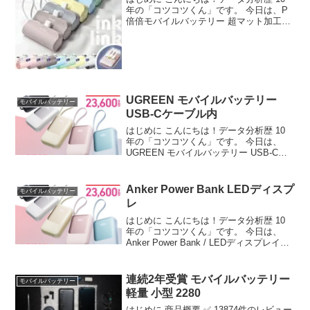
年の「コツコツくん」です。 今日は、P
倍倍モバイルバッテリー 超マット加工
PSE認証大容量 小型 軽量 ミニ……につ
いて徹底分析します。 「P倍倍モバイル
バッテリー 超マット加工 PSE認証大容
量...
UGREEN モバイルバッテリー
モバイルバッテリー
USB-Cケーブル内
はじめに こんにちは！データ分析歴 10
年の「コツコツくん」です。 今日は、
UGREEN モバイルバッテリー USB-Cケ
ーブル内蔵 PD・PPS急速……について
徹底分析します。 🔧 技術的深掘り：【評
価4.58】UGREEN モバイルバ...
Anker Power Bank LEDディスプ
モバイルバッテリー
レ
はじめに こんにちは！データ分析歴 10
年の「コツコツくん」です。 今日は、
Anker Power Bank / LEDディスプレイ搭
載/USB-Cケ……について徹底分析しま
す。 🔧 技術的深掘り：【評価4.56】
Anker Power ...
連続2年受賞 モバイルバッテリー
モバイルバッテリー
軽量 小型 2280
はじめに 商品概要 ✅ 13874件のレビュー