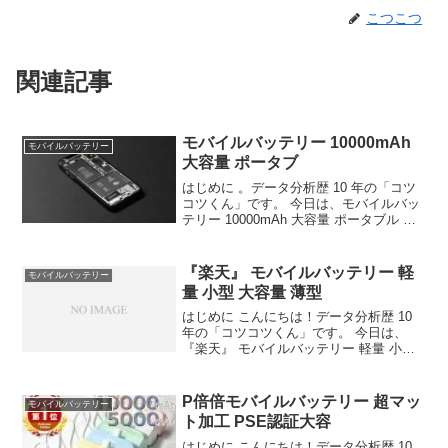
こつこつ
関連記事
モバイルバッテリー 10000mAh
モバイルバッテリー
大容量 ポータブ
はじめに 。データ分析歴 10 年の「コツ
コツくん」です。 今日は、モバイルバッ
テリー 10000mAh 大容量 ポータブル 急
速充電 5V/……について徹底分析しま
す。 「モバイルバッテリー 10000mAh 大
容量 ポータブル 急…が気...
『楽天』 モバイルバッテリー 軽
モバイルバッテリー
量 小型 大容量 薄型
はじめに こんにちは！データ分析歴 10
年の「コツコツくん」です。 今日は、
『楽天』 モバイルバッテリー 軽量 小型
大容量 薄型 22800mAh ……について徹底
分析します。 「『楽天』 モバイルバッテ
リー 軽量 小型 大容量 薄型 ...
P倍倍モバイルバッテリー 超マッ
モバイルバッテリー
ト加工 PSE認証大容
はじめに こんにちは！データ分析歴 10