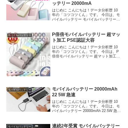
ッテリー 20000mA
はじめに こんにちは！データ分析歴 10
年の「コツコツくん」です。 今日は、モ
バイルバッテリー モバイルバッテリー
20000mAh モバイルバッテリ……につい
て徹底分析します。 🔧 技術的深掘り：
【評価4.55】モバイルバッテリー モバ...
P倍倍モバイルバッテリー 超マッ
モバイルバッテリー
ト加工 PSE認証大容
はじめに こんにちは！データ分析歴 10
年の「コツコツくん」です。 今日は、P
倍倍モバイルバッテリー 超マット加工
PSE認証大容量 小型 軽量 ミニ……につ
いて徹底分析します。 「P倍倍モバイル
バッテリー 超マット加工 PSE認証大容
量...
モバイルバッテリー 20000mAh
モバイルバッテリー
22 5W 急速
はじめに こんにちは！データ分析歴 10
年の「コツコツくん」です。 今日は、モ
バイルバッテリー 20000mAh 22.5W 急速
充電 ケーブル内蔵 PSE 認証済について
徹底分析します。 「モバイルバッテリー
20000mAh 22.5...
連続2年受賞 モバイルバッテリー
モバイルバッテリー