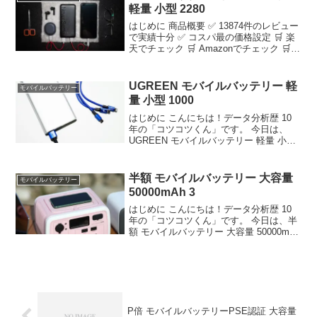
軽量 小型 2280
はじめに 商品概要 ✅ 13874件のレビュー
で実績十分 ✅ コスパ最の価格設定 🛒 楽
天でチェック 🛒 Amazonでチェック 🛒
Yahooでチェック ⏰ 各ショップの在庫・
価格を確認してお得に購入！ ※本記事は
楽天市場の商品情報を元に...
UGREEN モバイルバッテリー 軽
モバイルバッテリー
量 小型 1000
はじめに こんにちは！データ分析歴 10
年の「コツコツくん」です。 今日は、
UGREEN モバイルバッテリー 軽量 小型
10000mah 大容量 2……について徹底分
析します。 「UGREEN モバイルバッテ
リー 軽量 小型 10000...
半額 モバイルバッテリー 大容量
モバイルバッテリー
50000mAh 3
はじめに こんにちは！データ分析歴 10
年の「コツコツくん」です。 今日は、半
額 モバイルバッテリー 大容量 50000mAh
30W急速充電 バッテ……について徹底分
析します。 🔧 技術的深掘り：【評価
4.56】半額 モバイルバッテリー...
P倍 モバイルバッテリーPSE認証 大容量