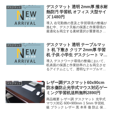
デスクマット 透明 2mm厚 撥水耐
デスクマット
熱防汚 学習机 オフィス 大型サイ
ズ 1480円
導入 在宅勤務の普及と学習環境の整備が
進む中、デスク天板の保護と作業環境の
最適化を両立する素材選択が重要視され
ている。塩化ビニル樹脂（PVC）を基材
とした透明マットは、従の布製クロスや
薄型シートとは異なり、物理的強度と光
デスクマット 透明 テーブルマッ
デスクマット
学的特性を兼ね備えた...
ト 机 下敷き クリア 2mm厚 学習
机 子供 小学生 デスクシート マウ
ス対
導入 デスクワーク環境の整備において、
机表面の保護と作業効率の上を両立させ
るアイテムとして、透明なテーブルマッ
トの需要は安定している。今回検証対象
とするのは、デスクマット 透明 テーブル
マット 机 下敷き クリア 2mm厚 学習机
レザー調デスクマット60x90cm
デスクマット
子供 小...
防水傷防止光学式マウス対応ゲー
ミング学習机送料無料2890円
商品概要 レザー調 デスクマット 光学式
マウス対応 600×900mm 1 5mm 学習机
級 ブラック レザー 黒 本革 傷 防止 保護
60x90cm サイド テーブル マット ゲーミ