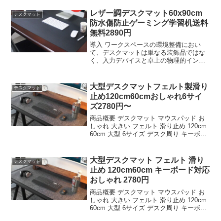
ング 保護 子供机 防水 おしゃれ 犬 ペッ
ト 送料...
レザー調デスクマット60x90cm
デスクマット
防水傷防止ゲーミング学習机送料
無料2890円
導入 ワークスペースの環境整備におい
て、デスクマットは単なる装飾品ではな
く、入力デバイスと卓上の物理的インタ
ーフェースを最適化する機能部品であ
る。今回検証対象とするのは、レザー調
デスクマット 光学式マウス対応
大型デスクマットフェルト製滑り
デスクマット
600×900mm 1 5m...
止め120cm60cmおしゃれ6サイ
ズ2780円〜
商品概要 デスクマット マウスパッド お
しゃれ 大きい フェルト 滑り止め 120cm
60cm 大型 6サイズ デスク周り キーボー
ド マット 大きいサイズのレビューをお届
けします。 商品名 デスクマット マウス
パッド おしゃれ 大きい ...
大型デスクマット フェルト 滑り
デスクマット
止め 120cm60cm キーボード対応
おしゃれ 2780円
商品概要 デスクマット マウスパッド お
しゃれ 大きい フェルト 滑り止め 120cm
60cm 大型 6サイズ デスク周り キーボー
ド マット 大きいサイズのレビューをお届