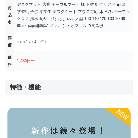
デスクマット 透明 テーブルマット 机 下敷き クリア 2mm厚
商
学習机 子供 小学生 デスクシート マウス対応 床 PVC テーブル
品
クロス 撥水 耐熱 防汚 おしゃれ 大型 180 140 120 100 90 80
名
60cm 両面非転写 ズレにくい オフィス 在宅勤務
評
⭐⭐⭐⭐ /5.0（件）
価
価
1,480円〜
格
特徴・機能