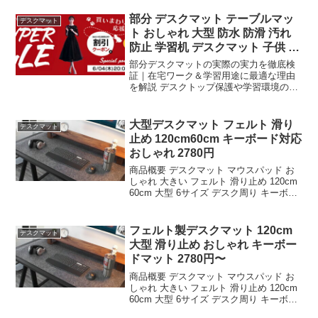
部分 デスクマット テーブルマッ
デスクマット
ト おしゃれ 大型 防水 防滑 汚れ
防止 学習机 デスクマット 子供 お
しゃ
部分デスクマットの実際の実力を徹底検
証｜在宅ワーク＆学習用途に最適な理由
を解説 デスクトップ保護や学習環境の整
備目的としてデスクマットを探している
方にとって、素材や耐久性、操作性は気
になるポイントだろう。PUレザー素材を
大型デスクマット フェルト 滑り
デスクマット
採用した本製品は、防...
止め 120cm60cm キーボード対応
おしゃれ 2780円
商品概要 デスクマット マウスパッド お
しゃれ 大きい フェルト 滑り止め 120cm
60cm 大型 6サイズ デスク周り キーボー
ド マット 大きいサイズのレビューをお届
けします。 商品名 デスクマット マウス
パッド おしゃれ 大きい ...
フェルト製デスクマット 120cm
デスクマット
大型 滑り止め おしゃれ キーボー
ドマット 2780円〜
商品概要 デスクマット マウスパッド お
しゃれ 大きい フェルト 滑り止め 120cm
60cm 大型 6サイズ デスク周り キーボー
ド マット 大きいサイズのレビューをお届