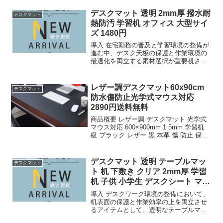
けします。 商品名 デスクマット マウス
パッド おしゃれ 大きい ...
デスクマット 透明 2mm厚 撥水耐
デスクマット
熱防汚 学習机 オフィス 大型サイ
ズ 1480円
導入 在宅勤務の普及と学習環境の整備が
進む中、デスク天板の保護と作業環境の
最適化を両立する素材選択が重要視され
ている。塩化ビニル樹脂（PVC）を基材
とした透明マットは、従の布製クロスや
薄型シートとは異なり、物理的強度と光
レザー調デスクマット60x90cm
デスクマット
学的特性を兼ね備えた...
防水傷防止光学式マウス対応
2890円送料無料
商品概要 レザー調 デスクマット 光学式
マウス対応 600×900mm 1 5mm 学習机
級 ブラック レザー 黒 本革 傷 防止 保護
60x90cm サイド テーブル マット ゲーミ
ング 保護 子供机 防水 おしゃれ 犬 ペッ
ト 送料...
デスクマット 透明 テーブルマッ
デスクマット
ト 机 下敷き クリア 2mm厚 学習
机 子供 小学生 デスクシート マウ
ス対
導入 デスクワーク環境の整備において、
机表面の保護と作業効率の上を両立させ
るアイテムとして、透明なテーブルマッ
トの需要は安定している。今回検証対象