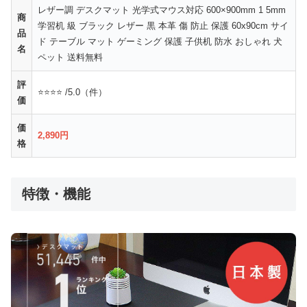
レザー調 デスクマット 光学式マウス対応 600×900mm 1 5mm
商
学習机 級 ブラック レザー 黒 本革 傷 防止 保護 60x90cm サイ
品
ド テーブル マット ゲーミング 保護 子供机 防水 おしゃれ 犬
名
ペット 送料無料
評
⭐⭐⭐⭐ /5.0（件）
価
価
2,890円
格
特徴・機能