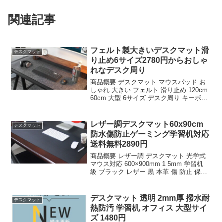
関連記事
フェルト製大きいデスクマット滑
デスクマット
り止め6サイズ2780円からおしゃ
れなデスク周り
商品概要 デスクマット マウスパッド お
しゃれ 大きい フェルト 滑り止め 120cm
60cm 大型 6サイズ デスク周り キーボー
ド マット 大きいサイズのレビューをお届
けします。 商品名 デスクマット マウス
パッド おしゃれ 大きい ...
レザー調デスクマット60x90cm
デスクマット
防水傷防止ゲーミング学習机対応
送料無料2890円
商品概要 レザー調 デスクマット 光学式
マウス対応 600×900mm 1 5mm 学習机
級 ブラック レザー 黒 本革 傷 防止 保護
60x90cm サイド テーブル マット ゲーミ
ング 保護 子供机 防水 おしゃれ 犬 ペッ
ト 送料...
デスクマット 透明 2mm厚 撥水耐
デスクマット
熱防汚 学習机 オフィス 大型サイ
ズ 1480円