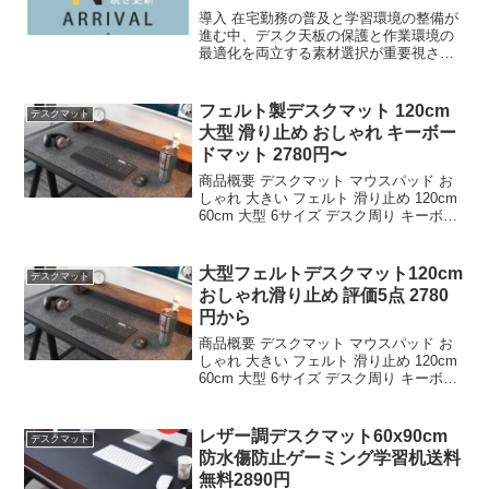
導入 在宅勤務の普及と学習環境の整備が
進む中、デスク天板の保護と作業環境の
最適化を両立する素材選択が重要視され
ている。塩化ビニル樹脂（PVC）を基材
とした透明マットは、従の布製クロスや
薄型シートとは異なり、物理的強度と光
フェルト製デスクマット 120cm
デスクマット
学的特性を兼ね備えた...
大型 滑り止め おしゃれ キーボー
ドマット 2780円〜
商品概要 デスクマット マウスパッド お
しゃれ 大きい フェルト 滑り止め 120cm
60cm 大型 6サイズ デスク周り キーボー
ド マット 大きいサイズのレビューをお届
けします。 商品名 デスクマット マウス
パッド おしゃれ 大きい ...
大型フェルトデスクマット120cm
デスクマット
おしゃれ滑り止め 評価5点 2780
円から
商品概要 デスクマット マウスパッド お
しゃれ 大きい フェルト 滑り止め 120cm
60cm 大型 6サイズ デスク周り キーボー
ド マット 大きいサイズのレビューをお届
けします。 商品名 デスクマット マウス
パッド おしゃれ 大きい ...
レザー調デスクマット60x90cm
デスクマット
防水傷防止ゲーミング学習机送料
無料2890円