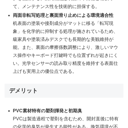
て、メンテナンス性を技術的に担保する。
両面非転写処理と裏面滑り止めによる環境適合性
机表面の塗装や接剤成分がマットに移る「転写現
象」を化学的に抑制する処理が施されているため、
級家具や塗装済みデスクでも長期的な美観維持が
能。また、裏面の摩擦係数調整により、激しいマウ
ス操作やキーボード打鍵時でも位置ずれが起きにく
い。光学センサーの読み取り精度を維持する表面仕
上げも実用上の優位点である。
デメリット
PVC素材特有の塑剤揮発と初期臭
PVCは製造過程で塑剤を含むため、開封直後に特有
の化学的臭気が発生する能性がある。換気環境が不