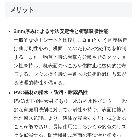
メリット
2mm厚みによる寸法安定性と衝撃吸収性能
一般的な薄手シートと比較し、2mmという肉厚構造
は曲げ剛性をめ、机面上でのたわみや波打ちを抑制
する。また、物落下時の衝撃を分散させるクッショ
ン性を持ち、机表面のへこみや傷防止に技術的に寄
与する。マウス操作時の手首への負担軽減にも繋が
る物理的特性を備える。
PVC基材の撥水・防汚・耐薬品性
PVCは非極性素材であり、水分や水性インク、一般
的な家庭用洗剤に対してい耐性を持つ。表面に施さ
れた撥水処理により、液体が浸透する前に拭き取る
ことが能であり、長期使用によるシミや変色のリス
クを低減する。防汚機能は表面の平滑性と相俟っ