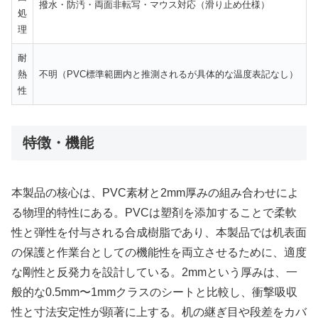
撥水・防汚・両面非転写・マウス対応（滑り止め仕様）
処
理
耐
熱
不明（PVC標準範囲内と推測されるが具体的な温度表記なし）
性
特徴・機能
本製品の核心は、PVC素材と2mm厚みの組み合わせによ
る物理的特性にある。PVCは塑剤を添加することで柔軟
性と弾性を付与される合成樹脂であり、本製品では机表面
の保護と作業台としての機能性を両立させるために、適度
な剛性と反発力を設計している。2mmという厚みは、一
般的な0.5mm〜1mmクラスのシートと比較し、衝撃吸収
性と寸法安定性が顕著に上する。机の継ぎ目や段差をカバ