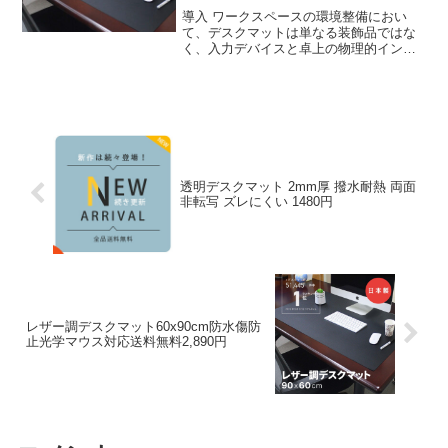
導入 ワークスペースの環境整備におい
て、デスクマットは単なる装飾品ではな
く、入力デバイスと卓上の物理的インタ
ーフェースを最適化する機能部品であ
る。今回検証対象とするのは、レザー調
デスクマット 光学式マウス対応
600×900mm 1 5m...
透明デスクマット 2mm厚 撥水耐熱 両面
非転写 ズレにくい 1480円
レザー調デスクマット60x90cm防水傷防
止光学マウス対応送料無料2,890円