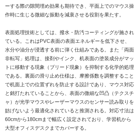
ーする際の隙間埋め効果も期待でき、平面上でのマウス操
作時に生じる微細な振動を減衰させる役割を果たす。
表面処理技術としては、撥水・防汚コーティングが施され
ている。これはPVC表面の表面エネルギーを低下させ、
水分や油分が浸透する前に弾く仕組みである。また「両面
非転写」処理は、接剤やインク、机表面の塗装成分がマッ
トに移動する現象（ブリード現象）を抑制する化学的処理
である。裏面の滑り止め仕様は、摩擦係数を調整すること
で机面上での位置ずれを防止する設計であり、マウス対応
と銘打たれていることから、表面の微細な凹凸（テクスチ
ャ）が光学マウスやレーザーマウスのセンサー読み取りを
妨げないよう最適化されていると推測される。対応寸法は
60cmから180cmまで幅広く設定されており、学習机から
大型オフィスデスクまでカバーする。