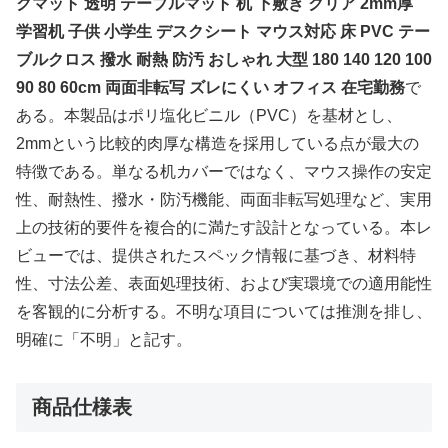
クマット 透明 テーブルマット 机 下敷き クリア 2mm厚
学習机 子供 小学生 デスクシート マウス対応 床 PVC テー
ブルクロス 撥水 耐熱 防汚 おしゃれ 大型 180 140 120 100
90 80 60cm 両面非転写 ズレにくい オフィス 在宅勤務
で
ある。本製品はポリ塩化ビニル（PVC）を基材とし、
2mmという比較的肉厚な構造を採用している点が最大の
特徴である。単なる机カバーではなく、マウス操作の安定
性、耐熱性、撥水・防汚機能、両面非転写処理など、実用
上の技術的要件を複合的に満たす設計となっている。本レ
ビューでは、提供されたスペック情報に基づき、材料特
性、寸法公差、表面処理技術、および実環境での適用能性
を客観的に分析する。不明な項目については推測を排し、
明確に「不明」と記す。
商品仕様表