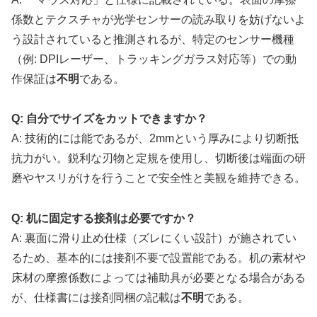
係数とテクスチャが光学センサーの読み取りを妨げないよ
う設計されていると推測されるが、特定のセンサー機種
（例: DPIレーザー、トラッキングガラス対応等）での動
作保証は
不明
である。
Q: 自分でサイズをカットできますか？
A: 技術的には能であるが、2mmという厚みにより切断抵
抗力がい。鋭利な刃物と定規を使用し、切断後は端面の研
磨やヤスリがけを行うことで安全性と美観を維持できる。
Q: 机に固定する接剤は必要ですか？
A: 裏面に滑り止め仕様（ズレにくい設計）が施されてい
るため、基本的には接剤不要で設置能である。机の素材や
床材の摩擦係数によっては補助具が必要となる場合がある
が、仕様書には接剤同梱の記載は
不明
である。