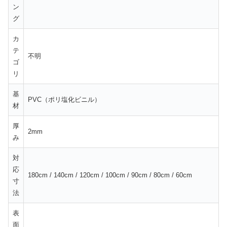
ン
グ
カ
テ
不明
ゴ
リ
基
PVC（ポリ塩化ビニル）
材
厚
2mm
み
対
応
180cm / 140cm / 120cm / 100cm / 90cm / 80cm / 60cm
寸
法
表
面