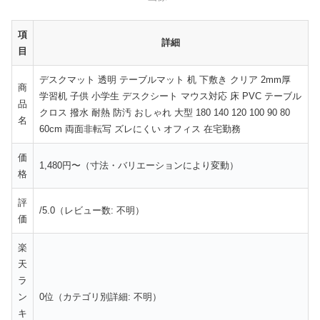
項
詳細
目
デスクマット 透明 テーブルマット 机 下敷き クリア 2mm厚
商
学習机 子供 小学生 デスクシート マウス対応 床 PVC テーブル
品
クロス 撥水 耐熱 防汚 おしゃれ 大型 180 140 120 100 90 80
名
60cm 両面非転写 ズレにくい オフィス 在宅勤務
価
1,480円〜（寸法・バリエーションにより変動）
格
評
/5.0（レビュー数: 不明）
価
楽
天
ラ
ン
0位（カテゴリ別詳細: 不明）
キ