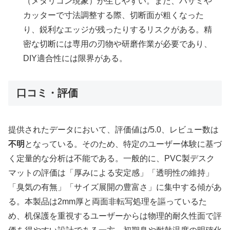
（メタリコン現象）が生じやすい。また、ハサミや
カッターで寸法調整する際、切断面が粗くなった
り、鋭利なエッジが残ったりするリスクがある。精
密な切断には専用の刃物や研磨作業が必要であり、
DIY適合性には限界がある。
口コミ・評価
提供されたデータにおいて、評価値は/5.0、レビュー数は
不明
となっている。そのため、特定のユーザー体験に基づ
く定量的な分析は不能である。一般的に、PVC製デスク
マットの評価は「厚みによる安定感」「透明性の維持」
「臭気の有無」「サイズ展開の豊富さ」に集中する傾があ
る。本製品は2mm厚と両面非転写処理を謳っているた
め、机保護を重視するユーザーからは物理的耐久性面で評