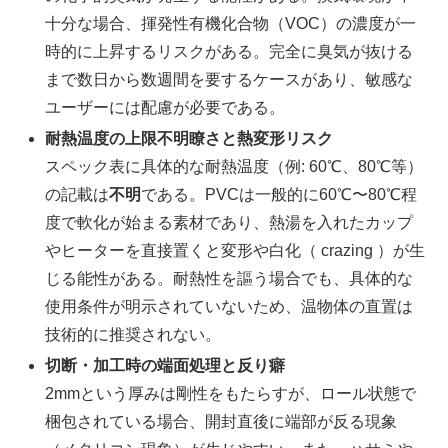
十分な場合、揮発性有機化合物（VOC）の濃度が一
時的に上昇するリスクがある。完全に臭気が抜ける
まで数日から数週間を要するケースがあり、敏感な
ユーザーには配慮が必要である。
耐熱温度の上限不明瞭さと熱変形リスク
スペック表に具体的な耐熱温度（例: 60℃、80℃等）
の記載は
不明
である。PVCは一般的に60℃〜80℃程
度で軟化が始まる素材であり、熱湯を入れたカップ
やヒーターを直接置くと変形や白化（ crazing ）が生
じる能性がある。耐熱性を謳う場合でも、具体的な
使用条件が明示されていないため、温物体の直置は
技術的に推奨されない。
切断・加工時の端面処理と反り癖
2mmという厚みは剛性をもたらすが、ロール状態で
梱包されている場合、開封直後に端部が反る現象