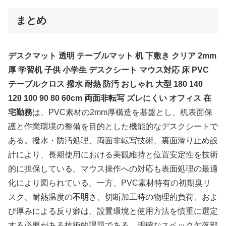
まとめ
デスクマット 透明 テーブルマット 机 下敷き クリア 2mm
厚 学習机 子供 小学生 デスクシート マウス対応 床 PVC
テーブルクロス 撥水 耐熱 防汚 おしゃれ 大型 180 140
120 100 90 80 60cm 両面非転写 ズレにくい オフィス 在
宅勤務
は、PVC素材の2mm厚構造を基盤とし、机表面保
護と作業環境の整備を目的とした機能的なデスクシートで
ある。撥水・防汚処理、両面非転写技術、裏面滑り止め設
計により、長期使用における美観維持と位置安定性を技術
的に担保している。マウス操作への対応も表面処理の最適
化により図られている。一方、PVC素材特有の初期臭リ
スク、耐熱温度の
不明
さ、切断加工時の物理的負荷、およ
び厚みによる反り癖は、設置環境と使用方法を慎重に選定
する必要がある技術的課題である。明確なスペック欠落部