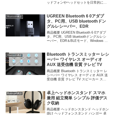
ッドフォンやヘッドセットを日常的に使
用する方にとって、机の上に手放置する
のではなく、専用スタンドで美しく収納
することは桌上の見た目ではなく、コー
UGREEN Bluetooth 6 0アダプ
Bluetooth機器
ドの tangling...
タ、PC用、USB bluetoothドン
グルレシーバー、EDR
商品概要 UGREEN Bluetooth 6 0アダプ
タ、PC用、USB bluetoothドングルレシ
ーバー、EDR＆BLEモード、Windows 11
10 8 1対応、プラグ＆プレイ、ヘッドフ
ォン キーボード マウス スピーカー プ...
Bluetooth トランスミッター レシ
Bluetooth機器
ーバー ワイヤレス オーディオ
AUX 送受信機 音質 テレビ TV
商品概要 Bluetooth トランスミッター レ
シーバー ワイヤレス オーディオ AUX 送
受信機 音質 テレビ TV スピーカー ステ
レオ 車載 飛行機 PC ゲーム機 ヘッドホ
ン イヤホン 2台同時接続 iPhone スマホ
タブレッ...
卓上ヘッドホンスタンド スマホ
Bluetooth機器
兼用 組立簡単 シンプル 評価デス
ク収納
商品概要 ヘッドホンスタンド ヘッドホン
掛け ヘッドフォンスタンド ハンガー 卓