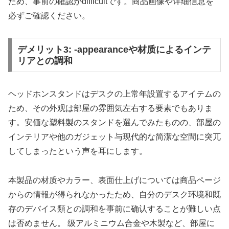
ため、事前の確認がdifficultです。商品画像や详细信息を
必ずご確認ください。
デメリット3: -appearanceや材质によるインテ
リアとの調和
ヘッドホンスタンドはデスクの上常年設置するアイテムの
ため、その外观は部屋の雰囲気左右する要素でもありま
す。安価な塑料製のスタンドを選んでみたものの、部屋の
インテリアや他のガジェット与现代的な简潔な空間に突兀
してしまったという声を耳にします。
本製品の材质やカラー、表面仕上げについては商品ページ
からの情報が得られなかったため、自分のデスク环境和既
存のデバイス類との調和を事前に确认することが難しい点
は否めません。 级アルミニウム合金や木製など、部屋に