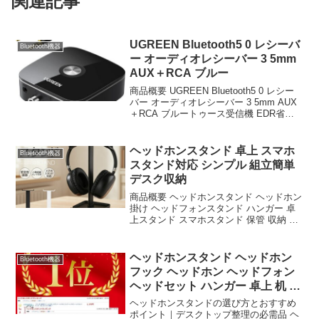
関連記事
UGREEN Bluetooth5 0 レシーバ
Bluetooth機器
ー オーディオレシーバー 3 5mm
AUX＋RCA ブルー
商品概要 UGREEN Bluetooth5 0 レシー
バー オーディオレシーバー 3 5mm AUX
＋RCA ブルートゥース受信機 EDR省電
対応 コンポ TV スピーカーなど用 ワイヤ
レス化 AAC対応 使用しながら充電のレビ
ューをお届...
ヘッドホンスタンド 卓上 スマホ
Bluetooth機器
スタンド対応 シンプル 組立簡単
デスク収納
商品概要 ヘッドホンスタンド ヘッドホン
掛け ヘッドフォンスタンド ハンガー 卓
上スタンド スマホスタンド 保管 収納 卓
上 デスク周り headphone stand ヘッドセ
ット置き 組立簡単 収納ケース スタンド
シンプル オシャレ ...
ヘッドホンスタンド ヘッドホン
Bluetooth機器
フック ヘッドホン ヘッドフォン
ヘッドセット ハンガー 卓上 机 デ
スク 整理
ヘッドホンスタンドの選び方とおすすめ
ポイント｜デスクトップ整理の必需品 ヘ