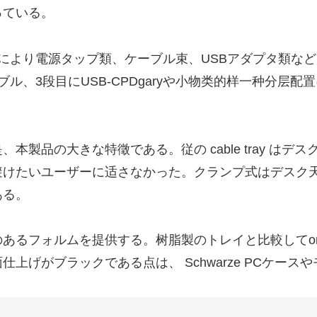
っている。
により電源タップ類、ケーブル束、USBアダプタ類な
ル、3段目にUSB-CPDgaryや小物类的样一种分层
製品の大きな特徵である。従の cable tray は
避けたいユーザーに适さなかった。クランプ式はデスク
ある。
るフォルムを提供する。树脂製のトレイと比較してord
上げがブラックである点は、 Schwarze PCケース