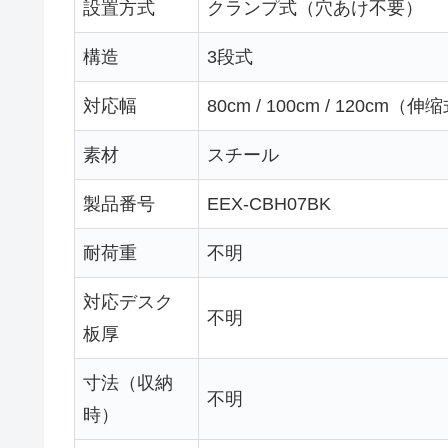
設置方式
クランプ式（穴あけ不要）
構造
3段式
対応幅
80cm / 100cm / 120cm（伸
素材
スチール
製品番号
EEX-CBH07BK
耐荷重
不明
対応デスク
不明
板厚
寸法（収納
不明
時）