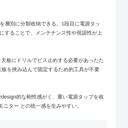
どを層別に分類收纳できる。1段目に電源タッ
配置にすることで、メンテナンス性や視認性が上
デスク天板にドリルでビス止めする必要があったた
天板を挾み込んで固定するため的工具が不要
esign的な刚性感がく、重い電源タップを收
やモニター との统一感を生みやすい。