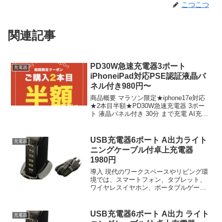
こつこつ
関連記事
PD30W急速充電器3ポート
充電器
iPhoneiPad対応PSE認証液晶パ
ネル付き980円〜
商品概要 マラソン限定★iphone17e対応
★2本目半額★PD30W急速充電器 3ポー
ト 液晶パネル付き 30分 まで充電 AI充電
器 30W伸縮ケーブルセット USB Type-C
ACアダプター iphone充電器 iPhone17 ...
USB充電器6ポート A出力ライト
充電器
ニングケーブル付卓上充電器
1980円
導入 現代のワークスペースやリビング環
境では、スマートフォン、タブレット、
ワイヤレスイヤホン、ポータブルゲーム
機など、複数のUSB充電対応機器を同時
に運用する場面が日常的になっている。
従の単一ポート充電器ではケーブルの抜
USB充電器6ポート A出力 ライト
充電器
き差しが頻発し、コン...