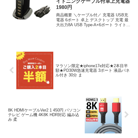
イトニングケーブル付卓上充電器
1980円
商品概要 ＼ケーブル付／ 充電器 USB充
電器 6ポート 卓上 デスクトップ 充電 最
大出力8A USB Type-A×6ポート ライトニ
ングケーブル付のレビューをお届けしま
す。 商品名 ＼ケーブル付／ 充電器 USB
充電器 6ポート 卓上...
マラソン限定★iphone17e対応★2本目半
額★PD30W急速充電器 3ポート 液晶パネ
ル付き 30分 ま
8K HDMIケーブルVer2 1 450円 パソコン
テレビ ゲーム機 4K8K HDR対応 編み込
み 柔