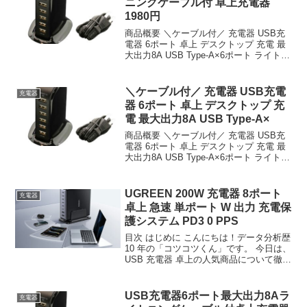
ニングケーブル付 卓上充電器
1980円
商品概要 ＼ケーブル付／ 充電器 USB充
電器 6ポート 卓上 デスクトップ 充電 最
大出力8A USB Type-A×6ポート ライトニ
ングケーブル付のレビューをお届けしま
す。 商品名 ＼ケーブル付／ 充電器 USB
充電器 6ポート 卓上...
＼ケーブル付／ 充電器 USB充電
充電器
器 6ポート 卓上 デスクトップ 充
電 最大出力8A USB Type-A×
商品概要 ＼ケーブル付／ 充電器 USB充
電器 6ポート 卓上 デスクトップ 充電 最
大出力8A USB Type-A×6ポート ライトニ
ングケーブル付のレビューをお届けしま
す。 商品名 ＼ケーブル付／ 充電器 USB
充電器 6ポート 卓上...
UGREEN 200W 充電器 8ポート
充電器
卓上 急速 単ポート W 出力 充電保
護システム PD3 0 PPS
目次 はじめに こんにちは！データ分析歴
10 年の「コツコツくん」です。 今日は、
USB 充電器 卓上の人気商品について徹底
分析します。 「USB 充電器 卓上が気に
なる」「本当に買うべき？」「失敗した
くない」という方、必見です！ この記...
USB充電器6ポート最大出力8Aラ
充電器