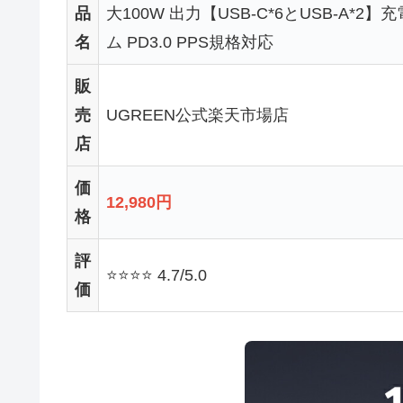
品
大100W 出力【USB-C*6とUSB-A*2
名
ム PD3.0 PPS規格対応
販
売
UGREEN公式楽天市場店
店
価
12,980円
格
評
⭐⭐⭐⭐ 4.7/5.0
価