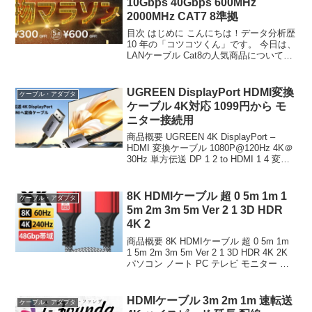
10Gbps 40Gbps 600MHz
2000MHz CAT7 8準拠
目次 はじめに こんにちは！データ分析歴
10 年の「コツコツくん」です。 今日は、
LANケーブル Cat8の人気商品について徹
底分析します。 「LANケーブル Cat8が気
になる」「本当に買うべき？」「失敗し
たくない」という方、必見です！...
UGREEN DisplayPort HDMI変換
ケーブル・アダプタ
ケーブル 4K対応 1099円から モ
ニター接続用
商品概要 UGREEN 4K DisplayPort –
HDMI 変換ケーブル 1080P@120Hz 4K＠
30Hz 単方伝送 DP 1 2 to HDMI 1 4 変換
コード 耐久性 モニター、プロジェクタ
ー、HDTV、デスクトップ...
8K HDMIケーブル 超 0 5m 1m 1
ケーブル・アダプタ
5m 2m 3m 5m Ver 2 1 3D HDR
4K 2
商品概要 8K HDMIケーブル 超 0 5m 1m
1 5m 2m 3m 5m Ver 2 1 3D HDR 4K 2K
パソコン ノート PC テレビ モニター ゲ
ーム機 switch playstation 延長 編込み 柔
らかい リ...
HDMIケーブル 3m 2m 1m 速転送
ケーブル・アダプタ