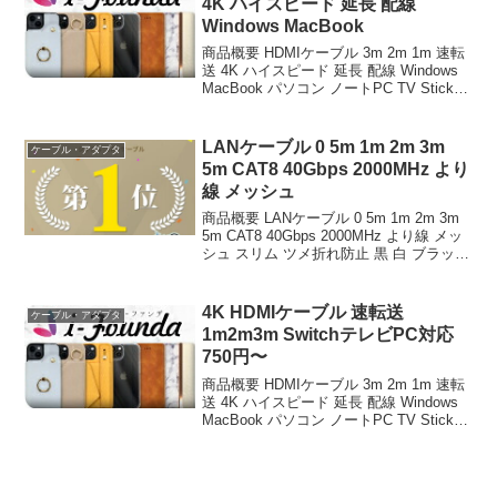
4K ハイスピード 延長 配線
Windows MacBook
商品概要 HDMIケーブル 3m 2m 1m 速転
送 4K ハイスピード 延長 配線 Windows
MacBook パソコン ノートPC TV Stick
スティック Switch スイッチ 軽量 テレビ
接続 モニター ミラーリング リ...
LANケーブル 0 5m 1m 2m 3m
ケーブル・アダプタ
5m CAT8 40Gbps 2000MHz より
線 メッシュ
商品概要 LANケーブル 0 5m 1m 2m 3m
5m CAT8 40Gbps 2000MHz より線 メッ
シュ スリム ツメ折れ防止 黒 白 ブラック
ホワイト カテ8 カテゴリー8のレビューを
お届けします。 商品名 LANケーブル ...
4K HDMIケーブル 速転送
ケーブル・アダプタ
1m2m3m SwitchテレビPC対応
750円〜
商品概要 HDMIケーブル 3m 2m 1m 速転
送 4K ハイスピード 延長 配線 Windows
MacBook パソコン ノートPC TV Stick
スティック Switch スイッチ 軽量 テレビ
接続 モニター ミラーリング リ...