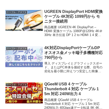
UGREEN DisplayPort HDMI変換
ケーブル・アダプタ
ケーブル 4K対応 1099円から モ
ニター接続用
商品概要 UGREEN 4K DisplayPort –
HDMI 変換ケーブル 1080P@120Hz 4K＠
30Hz 単方伝送 DP 1 2 to HDMI 1 4 変換
コード 耐久性 モニター、プロジェクタ
ー、HDTV、デスクトップ...
4K対応DisplayPortケーブルDP
ケーブル・アダプタ
オスオス金メッキ端子多機種対応
790円から
導入 ディスプレイとグラフィックスボー
ド、またはPC本体を接続する際、信号の
劣化を最小限に抑えつつ安定した映像伝
送を実現するケーブルの選定は、システ
ム構築において不欠な技術的要素であ
る。今回検証対象とするのは、deowayが
QGeeM USB 4 ケーブル
ケーブル・アダプタ
展開する「4K ...
Thunderbolt 4 対応 ケーブル 1
5m 対応 240W出力 4
商品概要 QGeeM USB 4 ケーブル
Thunderbolt 4 対応 ケーブル 1 5m 対応
240W出力 40Gbps速データ転送 8K 4K