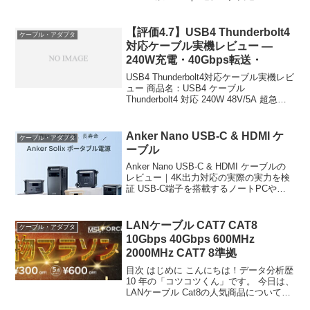
USB 3 2 3 1 3 0 2 0 サンダーボルト 4ケ
ーブル ナイロン編み U...
【評価4.7】USB4 Thunderbolt4
ケーブル・アダプタ
対応ケーブル実機レビュー —
240W充電・40Gbps転送・
USB4 Thunderbolt4対応ケーブル実機レビ
ュー 商品名：USB4 ケーブル
Thunderbolt4 対応 240W 48V/5A 超急速
充電 40Gbps 8K対応 1m 価格：2,980円
（税込） ショップ：senen（楽天...
Anker Nano USB-C & HDMI ケ
ケーブル・アダプタ
ーブル
Anker Nano USB-C & HDMI ケーブルの
レビュー｜4K出力対応の実際の実力を検
証 USB-C端子を搭載するノートPCやタ
ブレットと、HDMI端子を持つモニターや
テレビを接続する環境を整えたい場合、
配線や変換アダプタの選択肢...
LANケーブル CAT7 CAT8
ケーブル・アダプタ
10Gbps 40Gbps 600MHz
2000MHz CAT7 8準拠
目次 はじめに こんにちは！データ分析歴
10 年の「コツコツくん」です。 今日は、
LANケーブル Cat8の人気商品について徹
底分析します。 「LANケーブル Cat8が気