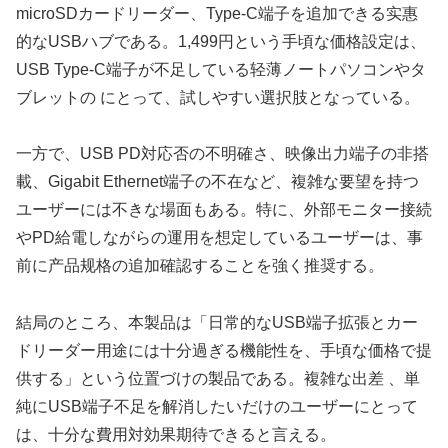
microSDカードリーダー、Type-C端子を追加できる实惠
的なUSBハブである。1,499円という手頃な価格設定は、
USB Type-C端子が不足している轻薄ノートパソコンやタ
ブレットの にとって、試しやすい選択肢となっている。
一方で、USB PD対応否の不明確さ、映像出力端子の非搭
載、Gigabit Ethernet端子の不在など、複雑な要望を持つ
ユーザーには不きな場面もある。特に、外部モニター接続
やPD給電しながらの運用を想定しているユーザーは、事
前に产品规格の追加確認することを強く推奨する。
結局のところ、本製品は「日常的なUSB端子拡張とカー
ドリーダー用途には十分過ぎる機能性を、手頃な価格で提
供する」という位置づけの製品である。複雑な出差 、単
純にUSB端子不足を解消したいだけのユーザーにとって
は、十分な費用対効果期待できると言える。