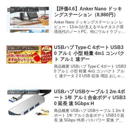
【評価4.6】Anker Nano ドッキ
USBハブ・ドッキングステーション
ングステーション（8,980円）
Anker Nano ドッキングステーション レ
ビュー：13-in-1が支えるマルチタスク環
境現代のノートPC、特にウルトラブック
カテゴリにおいては、薄型化・軽量化の
代償として物理的な接続インターフェー
スが大幅に削ぎ落とされている。USB-...
USBハブ Type-C 4ポート USB3
USBハブ・ドッキングステーション
0 アルミ 小型 軽量 4in1 コンパク
ト アルミ 速デー
商品概要 USBハブ Type-C 4ポート USB3
0 アルミ 小型 軽量 4in1 コンパクト アル
ミ 速データ 2 0 USB 拡張 増設 おしゃれ
ノートパソコン windows mac USBタップ
持ち運び モバイル テレワー...
USBハブ USBケーブル 1 2m 4ポ
USBハブ・ドッキングステーション
ート 1年 アルミ合金ボディ USB3
0 延長 速 5Gbps H
商品概要 USBハブ USBケーブル 1 2m 4
ポート 1年 アルミ合金ボディ USB3 0 延
長 速 5Gbps HUB バスパワー 変換 アダ
プタ 変換ケーブル タイプA ノートパソコ
ン Chromebook surface PC i...