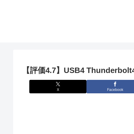
【評価4.7】USB4 Thunder
X
Facebook