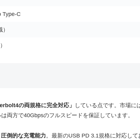
o Type-C
識）
込）
derbolt4の両規格に完全対応」
している点です。市場には「U
は両方で40Gbpsのフルスピードを保証しています。
いう圧倒的な充電能力
。最新のUSB PD 3.1規格に対応して