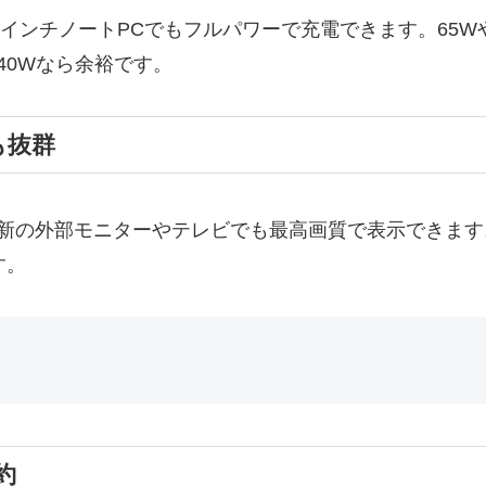
16インチノートPCでもフルパワーで充電できます。65
40Wなら余裕です。
も抜群
の外部モニターやテレビでも最高画質で表示できます。Displ
す。
約