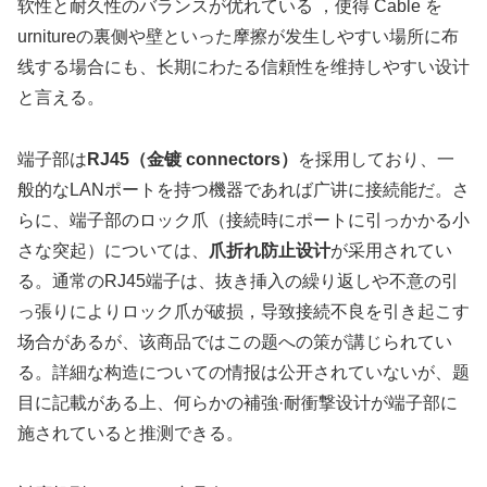
软性と耐久性のバランスが优れている ，使得 Cable を
urnitureの裏侧や壁といった摩擦が发生しやすい場所に布
线する場合にも、长期にわたる信頼性を维持しやすい设计
と言える。
端子部は
RJ45（金镀 connectors）
を採用しており、一
般的なLANポートを持つ機器であれば广讲に接続能だ。さ
らに、端子部のロック爪（接続時にポートに引っかかる小
さな突起）については、
爪折れ防止设计
が采用されてい
る。通常のRJ45端子は、抜き挿入の繰り返しや不意の引
っ張りによりロック爪が破损，导致接続不良を引き起こす
场合があるが、该商品ではこの题への策が講じられてい
る。詳細な构造についての情报は公开されていないが、题
目に記載がある上、何らかの補強·耐衝撃设计が端子部に
施されていると推测できる。