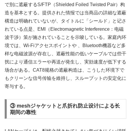
で別に遮蔽するS/FTP（Shielded Foiled Twisted Pair）构
造を基本とする。提供された情报では当商品の詳細な遮蔽
構造は明确れていないが、タイトルに「シールド」と记さ
れている点是、EMI（Electromagnetic Interference：电磁
波干渉）策が施されていることを示唆している。家庭内环
境では、Wi-Fiアクセスポイントや 、Bluetooth機器など多
样な电磁波源が存在し、遮蔽性能の低いケーブルでは些干
扰により通信エラーや再送が発生し、実効速度が低下する
场合がある。CAT8规格の遮蔽构造は、こうした环境下で
もクリーンな信号传输を維持し、スループットの安定化に
寄与する。
③ meshジャケットと爪折れ防止设计による长
期间の靠性