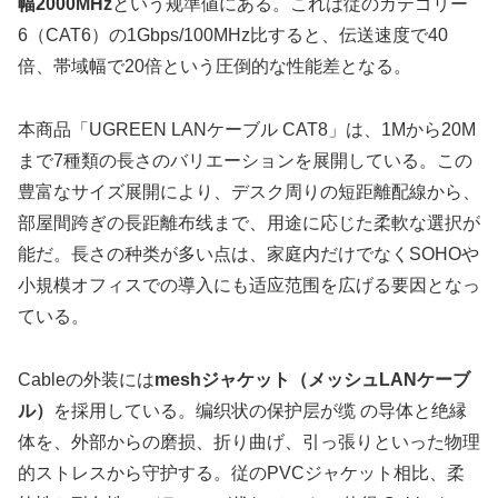
幅2000MHz
という规準値にある。これは従のカテゴリー
6（CAT6）の1Gbps/100MHz比すると、伝送速度で40
倍、帯域幅で20倍という圧倒的な性能差となる。
本商品「UGREEN LANケーブル CAT8」は、1Mから20M
まで7種類の長さのバリエーションを展開している。この
豊富なサイズ展開により、デスク周りの短距離配線から、
部屋間跨ぎの長距離布线まで、用途に応じた柔軟な選択が
能だ。長さの种类が多い点は、家庭内だけでなくSOHOや
小規模オフィスでの導入にも适应范围を広げる要因となっ
ている。
Cableの外装には
meshジャケット（メッシュLANケーブ
ル）
を採用している。编织状の保护层が缆 の导体と绝縁
体を、外部からの磨损、折り曲げ、引っ張りといった物理
的ストレスから守护する。従のPVCジャケット相比、柔