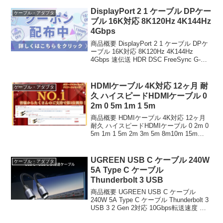
お届けします。 商品名 LANケーブル ...
DisplayPort 2 1 ケーブル DPケー
ケーブル・アダプタ
ブル 16K対応 8K120Hz 4K144Hz
4Gbps
商品概要 DisplayPort 2 1 ケーブル DPケ
ーブル 16K対応 8K120Hz 4K144Hz
4Gbps 速伝送 HDR DSC FreeSync G-
Sync対応 DP to DP ディスプレイポート
ケーブル ゲーミング ...
HDMIケーブル 4K対応 12ヶ月 耐
ケーブル・アダプタ
久 ハイスピードHDMIケーブル 0
2m 0 5m 1m 1 5m
商品概要 HDMIケーブル 4K対応 12ヶ月
耐久 ハイスピードHDMIケーブル 0 2m 0
5m 1m 1 5m 2m 3m 5m 8m10m 15m
20m 30m HDMI 2 0規格 安定通信 銅導体
タイプA ナイロン編み 金...
UGREEN USB C ケーブル 240W
ケーブル・アダプタ
5A Type C ケーブル
Thunderbolt 3 USB
商品概要 UGREEN USB C ケーブル
240W 5A Type C ケーブル Thunderbolt 3
USB 3 2 Gen 2対応 10Gbps転送速度 タ
イプc ケーブル ビデオ出力 PD対応 急速