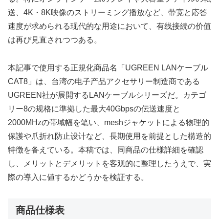
送、4K・8K映像のストリーミング播放など、带宽と応答
速度が求められる现代的な用途において、有线接続の价值
は再び見直されつつある。
本記事で使用する正規化商品名「UGREEN LANケーブル
CAT8」は、台湾の电子产品アクセサリー制造商である
UGREEN社が展開するLANケーブルシリーズだ。カテゴ
リー8の规格に準拠した最大40Gbpsの伝送速度と
2000MHzの帯域幅を笔い、meshジャケットによる物理的
保護や爪折れ防止设计など、長期使用を前提とした構造的
特徴を备えている。本稿では、同商品の仕様詳細を確認
し、メリットとデメリットを客观的に整理したうえで、実
際の導入に値するかどうかを検証する。
商品仕様表