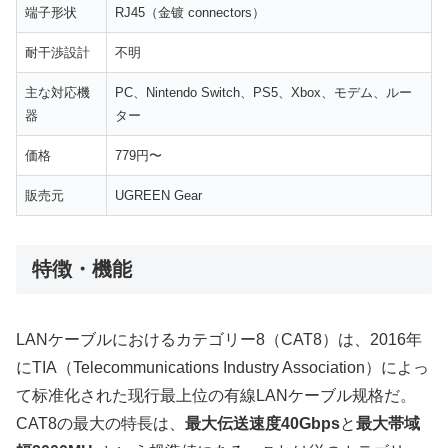
端子形状
RJ45（金镀 connectors）
耐干渉設計
不明
主な対応機
PC、Nintendo Switch、PS5、Xbox、モデム、ルー
器
ター
価格
779円〜
販売元
UGREEN Gear
特徴・機能
LANケーブルにおけるカテゴリー8（CAT8）は、2016年
にTIA（Telecommunications Industry Association）によっ
て标准化された现行最上位の有線LANケーブル规格だ。
CAT8の最大の特長は、
最大伝送速度40Gbps
と
最大帯域