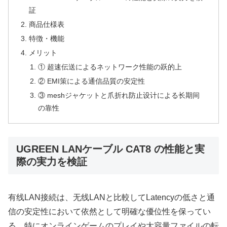
証
商品仕様表
特徴・機能
メリット
① 超速伝送によるネットワーク性能の跃的上
② EMI策による通信品質の安定性
③ meshジャケットと爪折れ防止设计による长期间
の靠性
UGREEN LANケーブル CAT8 の性能と実
際の実力を検証
有线LAN接続は、无线LANと比較してLatencyの低さと通
信の安定性において依然として明確な優位性を保ってい
る。特にオンラインゲームのプレイや大容量ファイルの転