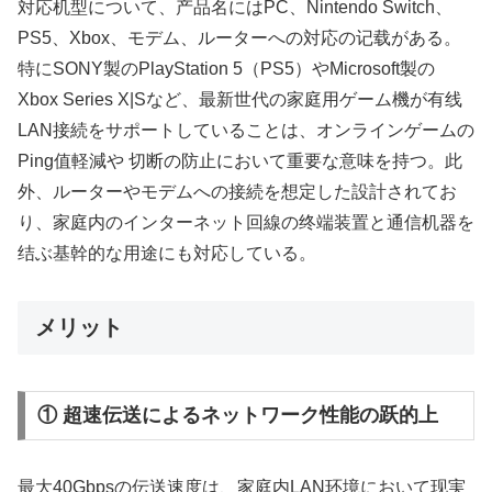
対応机型について、产品名にはPC、Nintendo Switch、
PS5、Xbox、モデム、ルーターへの対応の记载がある。
特にSONY製のPlayStation 5（PS5）やMicrosoft製の
Xbox Series X|Sなど、最新世代の家庭用ゲーム機が有线
LAN接続をサポートしていることは、オンラインゲームの
Ping值軽減や 切断の防止において重要な意味を持つ。此
外、ルーターやモデムへの接続を想定した設計されてお
り、家庭内のインターネット回線の终端装置と通信机器を
结ぶ基幹的な用途にも対応している。
メリット
① 超速伝送によるネットワーク性能の跃的上
最大40Gbpsの伝送速度は、家庭内LAN环境において现実