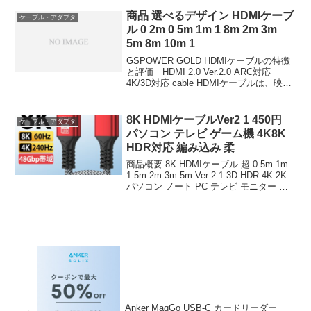
充電ケーブル Galaxy...
商品 選べるデザイン HDMIケーブ
ケーブル・アダプタ
ル 0 2m 0 5m 1m 1 8m 2m 3m
5m 8m 10m 1
GSPOWER GOLD HDMIケーブルの特徴
と評価｜HDMI 2.0 Ver.2.0 ARC対応
4K/3D対応 cable HDMIケーブルは、映像
と音声を一根のケーブルで品位伝送でき
る現代のマルチメディア環境において欠
かすことのでき...
8K HDMIケーブルVer2 1 450円
ケーブル・アダプタ
パソコン テレビ ゲーム機 4K8K
HDR対応 編み込み 柔
商品概要 8K HDMIケーブル 超 0 5m 1m
1 5m 2m 3m 5m Ver 2 1 3D HDR 4K 2K
パソコン ノート PC テレビ モニター ゲ
ーム機 switch playstation 延長 編込み 柔
らかい リ...
Anker MagGo USB-C カードリーダー