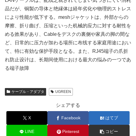
LANケーブルは、配线之就きれてしまい気づきにくい消耗
品だが、铜製の导体と绝縁体は経年劣化や物理的ストレス
により性能が低下する。meshジャケットは、外部からの
摩擦、折り曲げ、压缩といった机械的应力に対する耐性を
める效果があり、Cableをデスクの裏侧や家具の脚の間な
ど、日常的に压力が加わる場所に布线する家庭用途におい
て、特に有効な保护手段となる。また、RJ45端子の爪折
れ防止设计は、长期间使用における最大の悩みの一つであ
る端子故障
ケーブル・アダプタ
UGREEN
シェアする
X
Facebook
はてブ
LINE
Pinterest
コピー