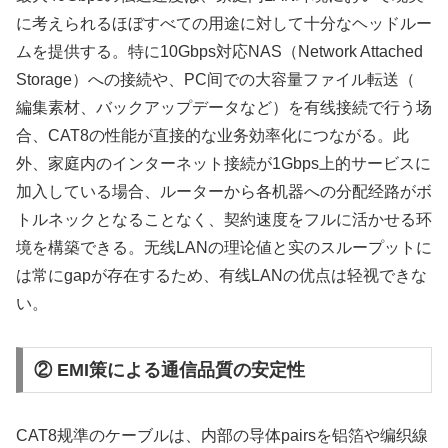
に考えられるほぼすべての用途に対して十分なヘッドルー
ムを提供する。特に10Gbps対応NAS（Network Attached
Storage）への接続や、PC间での大容量ファイル転送（
編集素材、バックアップデータなど）を有线接続で行う场
合、CAT8の性能が直接的な业务効率化につながる。此
外、家庭内のインターネット接続が1Gbps上的サービスに
加入している場合、ルーターから各机器への分配经路がボ
トルネックとなることなく、契約速度をフルに活かせる环
境を構築できる。无线LANの理论値と实のスループットに
は常にgapが存在するため、有线LANの优点は轻视できな
い。
② EMI策による通信品質の安定性
CAT8规準のケーブルは、内部の导体pairsを铝箔や编织線