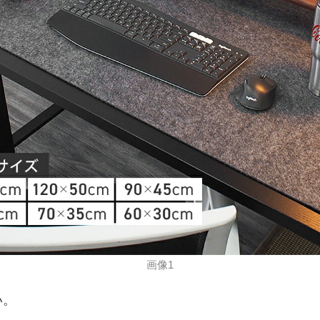
画像1
い。