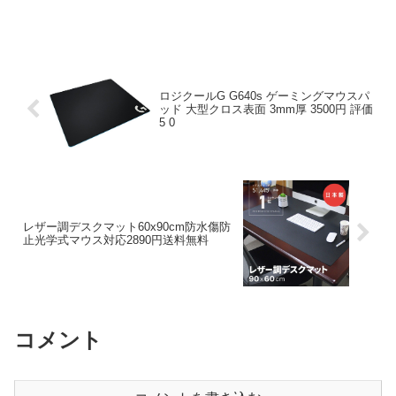
とした透明マットは、従の布製クロスや
薄型シートとは異なり、物理的強度と光
学的特性を兼ね備えた...
ロジクールG G640s ゲーミングマウスパ
ッド 大型クロス表面 3mm厚 3500円 評価
5 0
レザー調デスクマット60x90cm防水傷防
止光学式マウス対応2890円送料無料
コメント