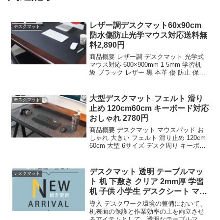
レザー調デスクマット60x90cm
デスクマット
防水傷防止光学マウス対応送料無
料2,890円
商品概要 レザー調 デスクマット 光学式
マウス対応 600×900mm 1 5mm 学習机
級 ブラック レザー 黒 本革 傷 防止 保護
60x90cm サイド テーブル マット ゲーミ
ング 保護 子供机 防水 おしゃれ 犬 ペッ
ト 送料...
大型デスクマット フェルト 滑り
デスクマット
止め 120cm60cm キーボード対応
おしゃれ 2780円
商品概要 デスクマット マウスパッド お
しゃれ 大きい フェルト 滑り止め 120cm
60cm 大型 6サイズ デスク周り キーボー
ド マット 大きいサイズのレビューをお届
けします。 商品名 デスクマット マウス
パッド おしゃれ 大きい ...
デスクマット 透明 テーブルマッ
デスクマット
ト 机 下敷き クリア 2mm厚 学習
机 子供 小学生 デスクシート マウ
ス対
導入 デスクワーク環境の整備において、
机表面の保護と作業効率の上を両立させ
るアイテムとして、透明なテーブルマッ