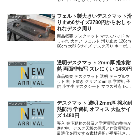
トの需要は安定している。今回検証対象
とするのは、デスクマット 透明 テーブル
マット 机 下敷き クリア 2mm厚 学習机
フェルト製大きいデスクマット滑
デスクマット
子供 小...
り止め6サイズ2780円からおしゃ
れなデスク周り
商品概要 デスクマット マウスパッド お
しゃれ 大きい フェルト 滑り止め 120cm
60cm 大型 6サイズ デスク周り キーボー
ド マット 大きいサイズのレビューをお届
けします。 商品名 デスクマット マウス
パッド おしゃれ 大きい ...
透明デスクマット 2mm厚 撥水耐
デスクマット
熱 両面非転写 ズレにくい 1480円
商品概要 デスクマット 透明 テーブルマ
ット 机 下敷き クリア 2mm厚 学習机 子
供 小学生 デスクシート マウス対応 床
PVC テーブルクロス 撥水 耐熱 防汚 おし
ゃれ 大型 180 140 120 100 90 80 60cm
...
デスクマット 透明 2mm厚 撥水耐
デスクマット
熱防汚 学習机 オフィス 大型サイ
ズ 1480円
導入 在宅勤務の普及と学習環境の整備が
進む中、デスク天板の保護と作業環境の
最適化を両立する素材選択が重要視され
ている。塩化ビニル樹脂（PVC）を基材