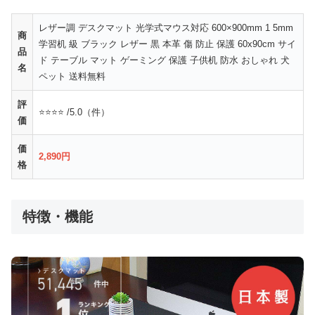
レザー調 デスクマット 光学式マウス対応 600×900mm 1 5mm
商
学習机 級 ブラック レザー 黒 本革 傷 防止 保護 60x90cm サイ
品
ド テーブル マット ゲーミング 保護 子供机 防水 おしゃれ 犬
名
ペット 送料無料
評
⭐⭐⭐⭐ /5.0（件）
価
価
2,890円
格
特徴・機能