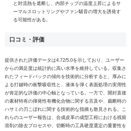
と対流熱を遮断し、内部チップの温度上昇によるサ
ーマルスロットリングやファン騒音の増大を誘発す
る可能性がある。
口コミ・評価
提供された評価データは4.72/5.0を示しており、ユーザー
からの満足度は統計的に高い水準を維持している。収集さ
れたフィードバックの傾向を技術的に分析すると、厚みに
よる打鍵時の衝撃吸収性と、液体を弾く表面処理の実用性
が肯定的な評価の中心軸となっている。一方で、開封直後
の素材特有の揮発性有機化合物に関する言及や、裁断時の
ハサミの刃こぼれに関する技術的な指摘も散見される。こ
れらのユーザー報告は、合成皮革の成型工程における残留
溶剤の除去プロセスや、切断時の工具硬度選定の重要性を