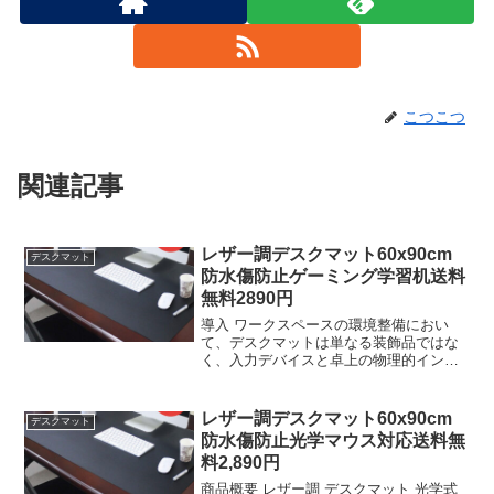
こつこつ
関連記事
レザー調デスクマット60x90cm
デスクマット
防水傷防止ゲーミング学習机送料
無料2890円
導入 ワークスペースの環境整備におい
て、デスクマットは単なる装飾品ではな
く、入力デバイスと卓上の物理的インタ
ーフェースを最適化する機能部品であ
る。今回検証対象とするのは、レザー調
デスクマット 光学式マウス対応
レザー調デスクマット60x90cm
デスクマット
600×900mm 1 5m...
防水傷防止光学マウス対応送料無
料2,890円
商品概要 レザー調 デスクマット 光学式