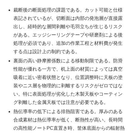
裁断後の断面処理の課題である。カット可能と仕様
表記されているが、切断面は内部の発泡層が直接露
出し、経時的な層間剥離や毛羽立ちが生じるリスク
がある。エッジシーリングテープや研磨剤による後
処理が必須であり、追加の作業工程と材料費が発生
する点は設計上の制約である。
裏面の高い静摩擦係数による移動制限である。防滑
性能が優れる一方で、机上面の材質によっては真空
吸着に近い密着状態となり、位置調整時に天板の塗
装やニス層を物理的に剥離するリスクがゼロではな
い。特に表面処理が劣化した木製天板やコーティン
グ剥離した金属天板では注意が必要である。
熱伝導率の低下による排熱阻害である。厚みのある
合成素材は熱伝導率が低く、断熱性が高い。長時間
の高性能ノートPC直置き時、筐体底面からの輻射熱