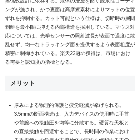
擦係数設計に依存する。液体の浸透を防ぐ疎水性コーティ
ングが施され、かつ裏面は高摩擦素材によりマットの位置
ずれを抑制する。カット可能という仕様は、切断時の層間
剥離を最小限に抑える内部構造を採用している。マウス対
応については、光学センサーの照射波長が表面で過度に散
乱せず、均一なトラッキング面を提供するよう表面粗度が
精密に制御されている。楽天22冠の獲得は、市場におけ
る需要と認知度の指標となる。
メリット
厚みによる物理的保護と疲労軽減が挙げられる。
3.5mmの断面構造は、入力デバイスの使用時に手首
や前腕への接触圧を均等に分散する。硬質な天板と
の直接接触を回避することで、長時間の作業におけ