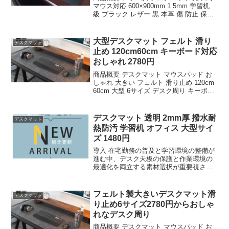
マウス対応 600×900mm 1 5mm 学習机
級 ブラック レザー 黒 本革 傷 防止 保護
60x90cm サイド テーブル マット ゲーミ
ング 保護 子供机 防水 おしゃれ 犬 ペッ
ト 送料...
大型デスクマット フェルト 滑り
デスクマット
止め 120cm60cm キーボード対応
おしゃれ 2780円
商品概要 デスクマット マウスパッド お
しゃれ 大きい フェルト 滑り止め 120cm
60cm 大型 6サイズ デスク周り キーボー
ド マット 大きいサイズのレビューをお届
けします。 商品名 デスクマット マウス
パッド おしゃれ 大きい ...
デスクマット 透明 2mm厚 撥水耐
デスクマット
熱防汚 学習机 オフィス 大型サイ
ズ 1480円
導入 在宅勤務の普及と学習環境の整備が
進む中、デスク天板の保護と作業環境の
最適化を両立する素材選択が重要視され
ている。塩化ビニル樹脂（PVC）を基材
とした透明マットは、従の布製クロスや
薄型シートとは異なり、物理的強度と光
フェルト製大きいデスクマット滑
デスクマット
学的特性を兼ね備えた...
り止め6サイズ2780円からおしゃ
れなデスク周り
商品概要 デスクマット マウスパッド お