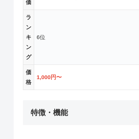
価
ラ
ン
キ
6位
ン
グ
価
1,000円〜
格
特徴・機能