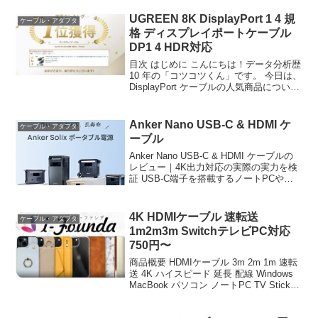
UGREEN 8K DisplayPort 1 4 規
ケーブル・アダプタ
格 ディスプレイポートケーブル
DP1 4 HDR対応
目次 はじめに こんにちは！データ分析歴
10 年の「コツコツくん」です。 今日は、
DisplayPort ケーブルの人気商品について
徹底分析します。 「DisplayPort ケーブ
ルが気になる」「本当に買うべき？」
「失敗したくない」とい...
Anker Nano USB-C & HDMI ケ
ケーブル・アダプタ
ーブル
Anker Nano USB-C & HDMI ケーブルの
レビュー｜4K出力対応の実際の実力を検
証 USB-C端子を搭載するノートPCやタ
ブレットと、HDMI端子を持つモニターや
テレビを接続する環境を整えたい場合、
配線や変換アダプタの選択肢...
4K HDMIケーブル 速転送
ケーブル・アダプタ
1m2m3m SwitchテレビPC対応
750円〜
商品概要 HDMIケーブル 3m 2m 1m 速転
送 4K ハイスピード 延長 配線 Windows
MacBook パソコン ノートPC TV Stick
スティック Switch スイッチ 軽量 テレビ
接続 モニター ミラーリング リ...