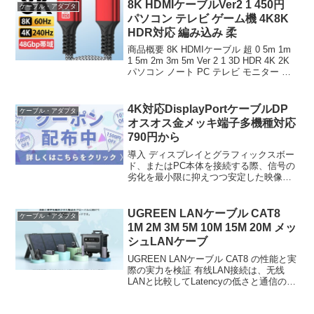
8K HDMIケーブルVer2 1 450円
ケーブル・アダプタ
パソコン テレビ ゲーム機 4K8K
HDR対応 編み込み 柔
商品概要 8K HDMIケーブル 超 0 5m 1m
1 5m 2m 3m 5m Ver 2 1 3D HDR 4K 2K
パソコン ノート PC テレビ モニター ゲ
ーム機 switch playstation 延長 編込み 柔
らかい リ...
4K対応DisplayPortケーブルDP
ケーブル・アダプタ
オスオス金メッキ端子多機種対応
790円から
導入 ディスプレイとグラフィックスボー
ド、またはPC本体を接続する際、信号の
劣化を最小限に抑えつつ安定した映像伝
送を実現するケーブルの選定は、システ
ム構築において不欠な技術的要素であ
る。今回検証対象とするのは、deowayが
UGREEN LANケーブル CAT8
ケーブル・アダプタ
展開する「4K ...
1M 2M 3M 5M 10M 15M 20M メッ
シュLANケーブ
UGREEN LANケーブル CAT8 の性能と実
際の実力を検証 有线LAN接続は、无线
LANと比較してLatencyの低さと通信の安
定性において依然として明確な優位性を
保っている。特にオンラインゲームのプ