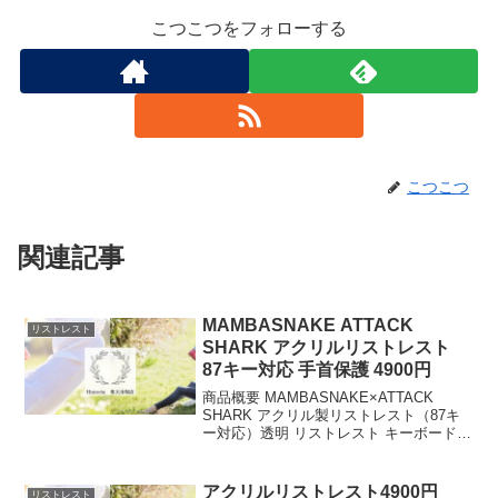
こつこつをフォローする
こつこつ
関連記事
MAMBASNAKE ATTACK
リストレスト
SHARK アクリルリストレスト
87キー対応 手首保護 4900円
商品概要 MAMBASNAKE×ATTACK
SHARK アクリル製リストレスト（87キ
ー対応）透明 リストレスト キーボードレ
スト パームレスト アクリル 手首保護 め
つや消しデザイン 滑り止め 人間工学デザ
イン 疲労軽減 お手入れ簡単 ...
アクリルリストレスト4900円
リストレスト