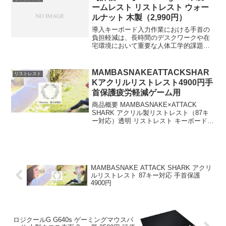
...
ームレスト リストレスト ウォー
ルナット 木製（2,990円）
導入キーボード入力作業における手首の
負担軽減は、長時間のデスクワークや在
宅環境において重要な人体工学的課題で
ある。本稿では、Enich agent 木製パーム
レスト リストレスト ウォールナット 木
製 キーボード用 クッション 手首 在宅
MAMBASNAKEATTACKSHAR
リストレスト
ワ...
Kアクリルリストレスト4900円手
首保護疲労軽減ゲーム用
商品概要 MAMBASNAKE×ATTACK
SHARK アクリル製リストレスト（87キ
ー対応）透明 リストレスト キーボードレ
スト パームレスト アクリル 手首保護 め
つや消しデザイン 滑り止め 人間工学デザ
イン 疲労軽減 お手入れ簡単 ...
MAMBASNAKE ATTACK SHARK アクリ
ルリストレスト 87キー対応 手首保護
4900円
ロジクールG G640s ゲーミングマウスパ