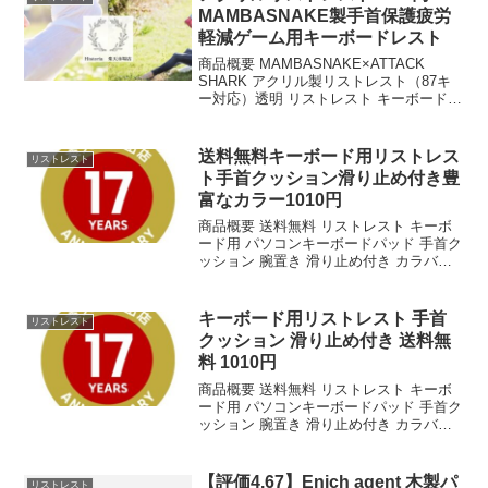
MAMBASNAKE製手首保護疲労
軽減ゲーム用キーボードレスト
商品概要 MAMBASNAKE×ATTACK
SHARK アクリル製リストレスト（87キ
ー対応）透明 リストレスト キーボードレ
スト パームレスト アクリル 手首保護 め
つや消しデザイン 滑り止め 人間工学デザ
イン 疲労軽減 お手入れ簡単 ...
送料無料キーボード用リストレス
リストレスト
ト手首クッション滑り止め付き豊
富なカラー1010円
商品概要 送料無料 リストレスト キーボ
ード用 パソコンキーボードパッド 手首ク
ッション 腕置き 滑り止め付き カラバリ
豊富のレビューをお届けします。 商品名
送料無料 リストレスト キーボード用 パ
ソコンキーボードパッド 手首クッション
キーボード用リストレスト 手首
リストレスト
...
クッション 滑り止め付き 送料無
料 1010円
商品概要 送料無料 リストレスト キーボ
ード用 パソコンキーボードパッド 手首ク
ッション 腕置き 滑り止め付き カラバリ
豊富のレビューをお届けします。 商品名
送料無料 リストレスト キーボード用 パ
ソコンキーボードパッド 手首クッション
【評価4.67】Enich agent 木製パ
リストレスト