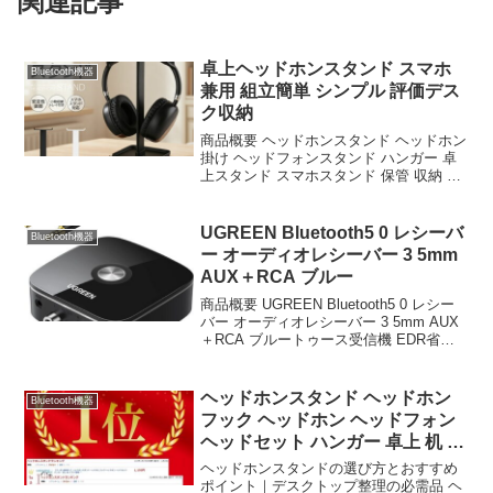
関連記事
卓上ヘッドホンスタンド スマホ
Bluetooth機器
兼用 組立簡単 シンプル 評価デス
ク収納
商品概要 ヘッドホンスタンド ヘッドホン
掛け ヘッドフォンスタンド ハンガー 卓
上スタンド スマホスタンド 保管 収納 卓
上 デスク周り headphone stand ヘッドセ
ット置き 組立簡単 収納ケース スタンド
シンプル オシャレ ...
UGREEN Bluetooth5 0 レシーバ
Bluetooth機器
ー オーディオレシーバー 3 5mm
AUX＋RCA ブルー
商品概要 UGREEN Bluetooth5 0 レシー
バー オーディオレシーバー 3 5mm AUX
＋RCA ブルートゥース受信機 EDR省電
対応 コンポ TV スピーカーなど用 ワイヤ
レス化 AAC対応 使用しながら充電のレビ
ューをお届...
ヘッドホンスタンド ヘッドホン
Bluetooth機器
フック ヘッドホン ヘッドフォン
ヘッドセット ハンガー 卓上 机 デ
スク 整理
ヘッドホンスタンドの選び方とおすすめ
ポイント｜デスクトップ整理の必需品 ヘ