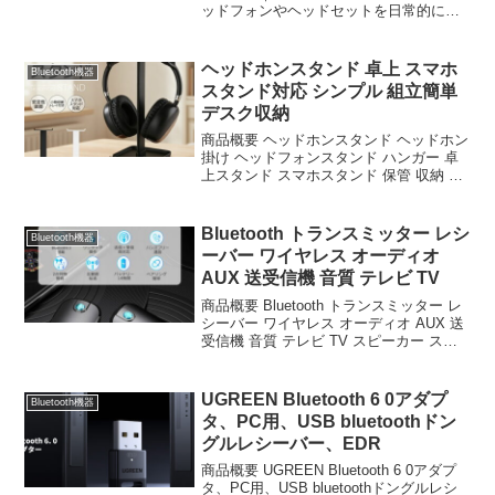
ッドフォンやヘッドセットを日常的に使
用する方にとって、机の上に手放置する
のではなく、専用スタンドで美しく収納
することは桌上の見た目ではなく、コー
ヘッドホンスタンド 卓上 スマホ
Bluetooth機器
ドの tangling...
スタンド対応 シンプル 組立簡単
デスク収納
商品概要 ヘッドホンスタンド ヘッドホン
掛け ヘッドフォンスタンド ハンガー 卓
上スタンド スマホスタンド 保管 収納 卓
上 デスク周り headphone stand ヘッドセ
ット置き 組立簡単 収納ケース スタンド
シンプル オシャレ ...
Bluetooth トランスミッター レシ
Bluetooth機器
ーバー ワイヤレス オーディオ
AUX 送受信機 音質 テレビ TV
商品概要 Bluetooth トランスミッター レ
シーバー ワイヤレス オーディオ AUX 送
受信機 音質 テレビ TV スピーカー ステ
レオ 車載 飛行機 PC ゲーム機 ヘッドホ
ン イヤホン 2台同時接続 iPhone スマホ
タブレッ...
UGREEN Bluetooth 6 0アダプ
Bluetooth機器
タ、PC用、USB bluetoothドン
グルレシーバー、EDR
商品概要 UGREEN Bluetooth 6 0アダプ
タ、PC用、USB bluetoothドングルレシ