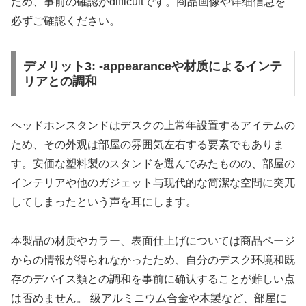
ため、事前の確認がdifficultです。商品画像や详细信息を
必ずご確認ください。
デメリット3: -appearanceや材质によるインテ
リアとの調和
ヘッドホンスタンドはデスクの上常年設置するアイテムの
ため、その外观は部屋の雰囲気左右する要素でもありま
す。安価な塑料製のスタンドを選んでみたものの、部屋の
インテリアや他のガジェット与现代的な简潔な空間に突兀
してしまったという声を耳にします。
本製品の材质やカラー、表面仕上げについては商品ページ
からの情報が得られなかったため、自分のデスク环境和既
存のデバイス類との調和を事前に确认することが難しい点
は否めません。 级アルミニウム合金や木製など、部屋に