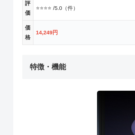
評
⭐⭐⭐⭐ /5.0（件）
価
価
14,249円
格
特徴・機能