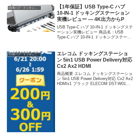
している場合、物理ポートの不足に悩ま
されること...
【1年保証】USB Type-C ハブ
USBハブ・ドッキングステーション
10-IN-1 ドッキングステーション
実機レビュー — 4K出力からP
USB Type-C ハブ 10-IN-1 ドッキングステ
ーション実機レビュー 商品名：USB
Type-C ハブ 10-IN-1 ドッキングステーシ
ョン 価格：5,980円（税込） ショップ：
BestClick（楽天市場） ユーザー評価：...
エレコム ドッキングステーショ
USBハブ・ドッキングステーション
ン 5in1 USB Power Delivery対応
Cx2 Ax2 HDMI
商品概要 エレコム ドッキングステーショ
ン 5in1 USB Power Delivery対応 Cx2 Ax2
HDMIx1 ブラック ELECOM DST-W01の
レビューをお届けします。 商品名 エレコ
ム ドッキングステーション 5in...