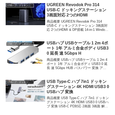
UGREEN Revodok Pro 314
USBハブ・ドッキングステーション
USB-C ドッキングステーション
3画面対応 2つのHDMI
商品概要 UGREEN Revodok Pro 314
USB-C ドッキングステーション 3画面対
応 2つのHDMI & DP搭載 14-in-1 Windows
ノートPC MacBook対応のレビューをお
届けします。 商品名 UGRE...
USBハブ USBケーブル 1 2m 4ポ
USBハブ・ドッキングステーション
ート 1年 アルミ合金ボディ USB3
0 延長 速 5Gbps H
商品概要 USBハブ USBケーブル 1 2m 4
ポート 1年 アルミ合金ボディ USB3 0 延
長 速 5Gbps HUB バスパワー 変換 アダ
プタ 変換ケーブル タイプA ノートパソコ
ン Chromebook surface PC i...
USB Type-C ハブ 7in1 ドッキン
USBハブ・ドッキングステーション
グステーション 4K HDMI USB3 0
USBハブ 変換
商品概要 USB Type-C ハブ 7in1 ドッキン
グステーション 4K HDMI USB3 0 USBハ
ブ 変換 USB-C PD対応 2画面 3画面 解像
度 速データ転送 MacBook Chromebook
iPad iPhone...