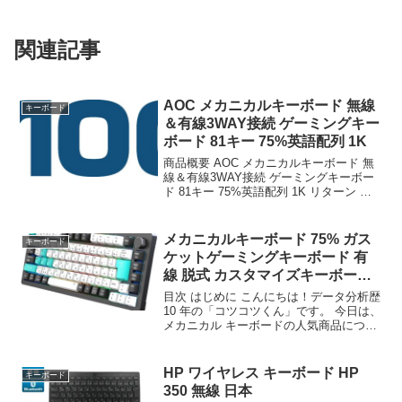
関連記事
AOC メカニカルキーボード 無線
キーボード
＆有線3WAY接続 ゲーミングキー
ボード 81キー 75%英語配列 1K
商品概要 AOC メカニカルキーボード 無
線＆有線3WAY接続 ゲーミングキーボー
ド 81キー 75%英語配列 1K リターン ボ
リュームノブ Gasket RGBバックライト
PBTキーキャップ ホットスワップ
4000mAhバッテリー ...
メカニカルキーボード 75% ガス
キーボード
ケットゲーミングキーボード 有
線 脱式 カスタマイズキーボード
USB C
目次 はじめに こんにちは！データ分析歴
10 年の「コツコツくん」です。 今日は、
メカニカル キーボードの人気商品につい
て徹底分析します。 「メカニカル キーボ
ードが気になる」「本当に買うべき？」
「失敗したくない」という方、必見で
HP ワイヤレス キーボード HP
キーボード
す！ こ...
350 無線 日本