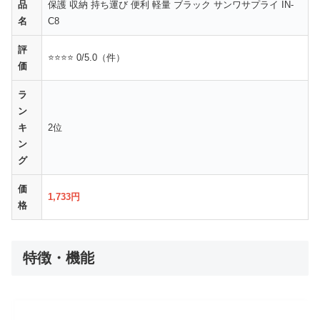
品
保護 収納 持ち運び 便利 軽量 ブラック サンワサプライ IN-
名
C8
評
⭐⭐⭐⭐ 0/5.0（件）
価
ラ
ン
キ
2位
ン
グ
価
1,733円
格
特徴・機能