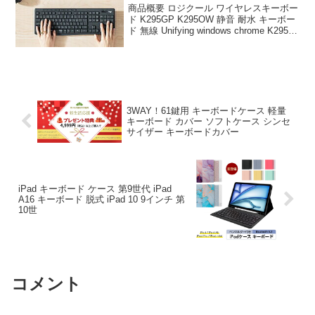
商品概要 ロジクール ワイヤレスキーボー
ド K295GP K295OW 静音 耐水 キーボー
ド 無線 Unifying windows chrome K295
国内 2年間無償のレビューをお届けしま
す。 商品名 ロジクール ワイヤレスキー
ボ...
3WAY！61鍵用 キーボードケース 軽量
キーボード カバー ソフトケース シンセ
サイザー キーボードカバー
iPad キーボード ケース 第9世代 iPad
A16 キーボード 脱式 iPad 10 9インチ 第
10世
コメント