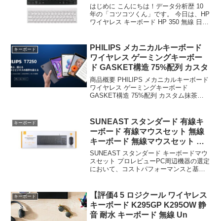
はじめに こんにちは！データ分析歴 10
年の「コツコツくん」です。 今日は、HP
ワイヤレス キーボード HP 350 無線 日本
語配列 JIS配列 ……について徹底分析し
ます。 「HP ワイヤレス キーボード HP
350 無線 日本語...
PHILIPS メカニカルキーボード
キーボード
ワイヤレス ゲーミングキーボー
ド GASKET構造 75%配列 カスタ
商品概要 PHILIPS メカニカルキーボード
ワイヤレス ゲーミングキーボード
GASKET構造 75%配列 カスタム抹茶ラ
テ軸 3モード接続 1600万色RGB 1000時
間連続使用 ソフト対応 アルミニウムボデ
ィ 国内 1年間 SPK...
SUNEAST スタンダード 有線キ
キーボード
ーボード 有線マウスセット 無線
キーボード 無線マウスセット キ
ー配列10
SUNEAST スタンダード キーボードマウ
スセット プロレビューPC周辺機器の選定
において、コストパフォーマンスと基本
性能のバランスは極めて重要である。今
回検証するのは、SUNEAST スタンダー
ド 有線キーボード 有線マウスセット 無
【評価4 5 ロジクール ワイヤレス
キーボード
線...
キーボード K295GP K295OW 静
音 耐水 キーボード 無線 Un