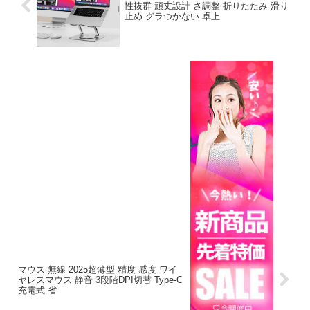
性抜群 頑丈設計 さ調整 折りたたみ 滑り
止め グラつかない 卓上
マウス 無線 2025超薄型 精度 感度 ワイ
ヤレスマウス 静音 3段階DPI切替 Type-C
充電式 省