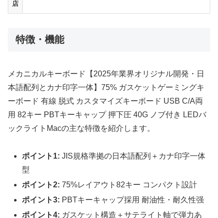
店
特徴・機能
メカニカルキーボード【2025年業界オリジナル開発・日
本語配列とカナ印字一体】75% ガスケットゲーミングキ
ーボード 有線 脱式 カスタマイズキーボード USB C/A両
用 82キー PBTキーキャップ 押下圧 40G ノブ付き LEDバ
ックライトMacの主な特徴を紹介します。
ポイント1:
JIS規格準拠の日本語配列＋カナ印字一体
型
ポイント2:
75%レイアウト82キー コンパクト設計
ポイント3:
PBTキーキャップ採用 耐油性・耐久性强
ポイント4:
ガスケット構造＋サテライト軸で弾力あ