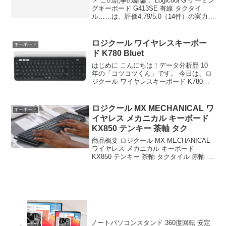
📌 この記事の結論： Logicool G ゲーミン
グキーボード G413SE 有線 タクタイ
ル……は、評価4.79/5.0（14件）の実力
派。 ✅ こんな人におすすめ：品質とコス
パを両立したい方 Logicool G ゲーミング
キーボード...
ロジクール ワイヤレスキーボー
キーボード
ド K780 Bluet
はじめに こんにちは！データ分析歴 10
年の「コツコツくん」です。 今日は、ロ
ジクール ワイヤレスキーボード K780
Bluetooth Unify……について徹底分析し
ます。 「ロジクール ワイヤレスキーボー
ド K780 Blueto...
ロジクール MX MECHANICAL ワ
キーボード
イヤレス メカニカル キーボード
KX850 テンキー 茶軸 タク
商品概要 ロジクール MX MECHANICAL
ワイヤレス メカニカル キーボード
KX850 テンキー 茶軸 タクタイル 赤軸 リ
ニア 青軸 クリッキー Logi Bolt Bluetooth
Unifying非対応 無線 国内 2年間...
ノートパソコンスタンド 360度回転 安定