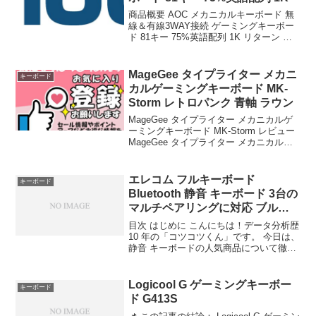
商品概要 AOC メカニカルキーボード 無
線＆有線3WAY接続 ゲーミングキーボー
ド 81キー 75%英語配列 1K リターン ボ
リュームノブ Gasket RGBバックライト
PBTキーキャップ ホットスワップ
4000mAhバッテリー ...
MageGee タイプライター メカニ
キーボード
カルゲーミングキーボード MK-
Storm レトロパンク 青軸 ラウン
MageGee タイプライター メカニカルゲ
ーミングキーボード MK-Storm レビュー
MageGee タイプライター メカニカルゲ
ーミングキーボード MK-Storm レトロパ
ンク 青軸 ラウンドキーキャップ RGBレ
インボーバックラ...
エレコム フルキーボード
キーボード
Bluetooth 静音 キーボード 3台の
マルチペアリングに対応 ブルー
トゥー
目次 はじめに こんにちは！データ分析歴
10 年の「コツコツくん」です。 今日は、
静音 キーボードの人気商品について徹底
分析します。 「静音 キーボードが気にな
る」「本当に買うべき？」「失敗したく
ない」という方、必見です！ この記事で
Logicool G ゲーミングキーボー
キーボード
は、...
ド G413S