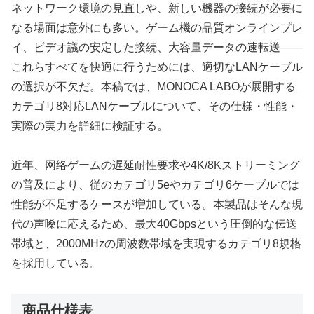
ネットワーク環境の見直しや、新しい機器の接続が必要に
なる場面は意外にも多い。ゲーム機の品質オンラインプレ
イ、ビデオ議の安定した接続、大容量データの速転送――
これらすべてを快適に行うためには、適切なLANケーブル
の選択が不欠だ。本稿では、MONOCA LABOが展開する
カテゴリ8対応LANケーブルについて、その仕様・性能・
実際の実力を詳細に検証する。
近年、网络ゲームの遅延耐性要求や4K/8Kストリーミング
の普及により、従のカテゴリ5eやカテゴリ6ケーブルでは
性能が不足するケースが増加している。本製品はそんな現
代の声嗓に応えるため、最大40Gbpsという圧倒的な伝送
帯域と、2000MHzの周波数帯域を実現するカテゴリ8規格
を採用している。
商品仕様表