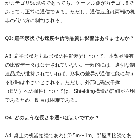
がカテゴリ5e规格であっても、ケーブル侧がカテゴリ8で
あっても正常に通信できる。ただし、通信速度は两端の机
器の低い方に制约される。
Q3: 扁平形状でも速度や信号品質に影響はありませんか？
A3: 扁平形状と丸型形状の性能差异について、本製品特有
の比较データは公开されていない。一般的には、適切な制
造品质が维持されていれば、形状の差异が通信性能に与え
る影响は小さいとされる。ただし、外部电磁波干扰
（EMI）への耐性については、Shielding構造の詳細が不明
であるため、断言は困难である。
Q4: どのような長さを選べばよいですか？
A4: 桌上の机器接続であれば0.5m〜1m、部屋間接続であ