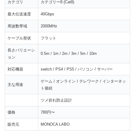
カテゴリ
カテゴリー8 (Cat8)
最大伝送速度
40Gbps
周波数帯域
2000MHz
ケーブル形状
フラット
長さバリエーシ
0.5m / 1m / 2m / 3m / 5m / 10m
ョン
対応機器
switch / PS4 / PS5 / パソコン / サーバー
ゲーム / オンライン / テレワーク / インターネッ
主な用途
ト接続
ツメ折れ防止設計
価格
780円〜
販売元
MONOCA LABO