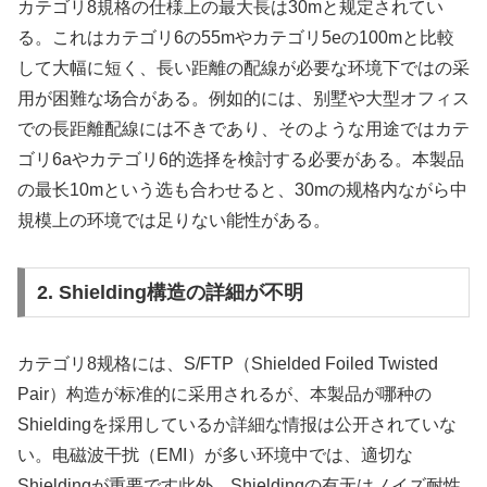
カテゴリ8規格の仕様上の最大長は30mと规定されてい
る。これはカテゴリ6の55mやカテゴリ5eの100mと比較
して大幅に短く、長い距離の配線が必要な环境下では
の采
用が困難な场合がある。例如的には、别墅や大型オフィス
での長距離配線には不きであり、そのような用途ではカテ
ゴリ6aやカテゴリ6的选择を検討する必要がある。本製品
の最长10mという选も合わせると、30mの规格内ながら中
規模上の环境では足りない能性がある。
2. Shielding構造の詳細が不明
カテゴリ8规格には、S/FTP（Shielded Foiled Twisted
Pair）构造が标准的に采用されるが、本製品が哪种の
Shieldingを採用しているか詳細な情报は公开されていな
い。电磁波干扰（EMI）が多い环境中では、適切な
Shieldingが重要です此外、Shieldingの有无はノイズ耐性