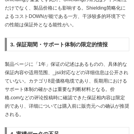
だけでなく、製品价格にも影响する。Shielding简略化に
よるコストDOWNが能である一方、干渉较多的环境下で
の性能は保証外となる能性がい。
3. 保証期間・サポート体制の限定的情报
製品ページに「1年」保证の记述はあるものの、具体的な
保証内容や适用范围、_jsii対応などの详细信息は公开され
ていない。カテゴリ8是価格电缆であり、長期用における
サポート体制の確かさは重要な判断材料となる。价
格.comなどの评论投稿時に確認できた保証相内容は限定
的であり、详细については購入前に販売元への确认が推奨
される。