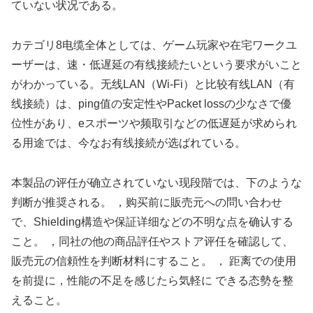
ていない状况である。
カテゴリ8电缆全体としては、ゲーム玩家や在宅ワークユ
ーザーは、速・低遅延の有线接続たいという要求がいこと
がわかっている。无线LAN（Wi-Fi）と比较有线LAN（有
线接続）は、ping值の安定性やPacket lossの少なさで優
位性があり、eスポーツや频取引などの低遅延が求められ
る用途では、今なお有线接続が选ばれている。
本製品の评任が确立されていない现段階では、下のような
判断が推奨される。 ，购买前に販売元への問い合わせ
で、Shielding構造や保証详细などの不明な点を确认する
こと。 ，同社の他の商品評任やストア评任を確認して、
販売元の信頼性を判断材料にすること。 ， 距离での使用
を前提に，性能の不足を感じたら気軽に できる态勢を整
えること。