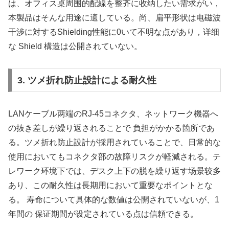
は、オフィス桌周围的配線を整齐に收纳したい需求がい，
本製品はそんな用途に適している。尚、扁平形状は电磁波
干渉に対するShielding性能に0いて不明な点があり，详细
な Shield 構造は公開されていない。
3. ツメ折れ防止設計による耐久性
LANケーブル两端のRJ-45コネクタ、ネットワーク機器へ
の抜き差しが繰り返されることで 負担がかかる箇所であ
る。ツメ折れ防止設計が採用されていることで、日常的な
使用においてもコネクタ部の故障リスクが軽減される。テ
レワーク环境下では、デスク上下の脱を繰り返す场景较多
あり、この耐久性は長期用において重要なポイントとな
る。 寿命について具体的な数値は公開されていないが、1
年間の 保证期間が设定されている点は信頼できる。