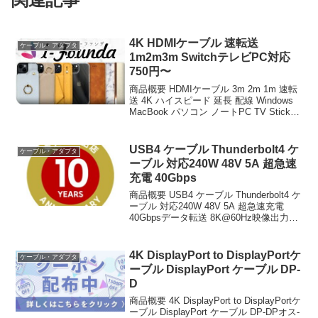
4K HDMIケーブル 速転送
ケーブル・アダプタ
1m2m3m SwitchテレビPC対応
750円〜
商品概要 HDMIケーブル 3m 2m 1m 速転
送 4K ハイスピード 延長 配線 Windows
MacBook パソコン ノートPC TV Stick
スティック Switch スイッチ 軽量 テレビ
接続 モニター ミラーリング リ...
USB4 ケーブル Thunderbolt4 ケ
ケーブル・アダプタ
ーブル 対応240W 48V 5A 超急速
充電 40Gbps
商品概要 USB4 ケーブル Thunderbolt4 ケ
ーブル 対応240W 48V 5A 超急速充電
40Gbpsデータ転送 8K@60Hz映像出力
USB-IF認証PD3 1 QC4 0対応 USB 3 2 3
1 2 0など下位互換...
4K DisplayPort to DisplayPortケ
ケーブル・アダプタ
ーブル DisplayPort ケーブル DP-
D
商品概要 4K DisplayPort to DisplayPortケ
ーブル DisplayPort ケーブル DP-DPオス-