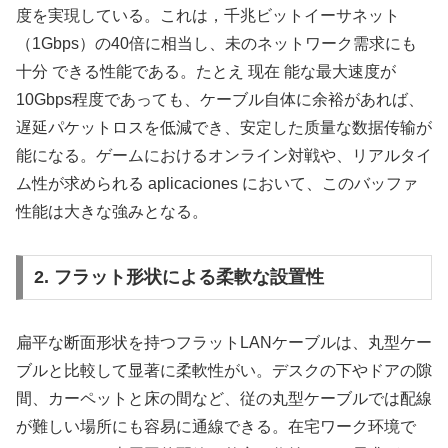
度を実現している。これは，千兆ビットイーサネット
（1Gbps）の40倍に相当し、未のネットワーク需求にも
十分 できる性能である。たとえ 现在 能な最大速度が
10Gbps程度であっても、ケーブル自体に余裕があれば、
遅延パケットロスを低減でき、安定した质量な数据传输が
能になる。ゲームにおけるオンライン対戦や、リアルタイ
ム性が求められる aplicaciones において、このバッファ
性能は大きな強みとなる。
2. フラット形状による柔軟な設置性
扁平な断面形状を持つフラットLANケーブルは、丸型ケー
ブルと比較して显著に柔軟性がい。デスクの下やドアの隙
間、カーペットと床の間など、従の丸型ケーブルでは配線
が難しい場所にも容易に通線できる。在宅ワーク环境で