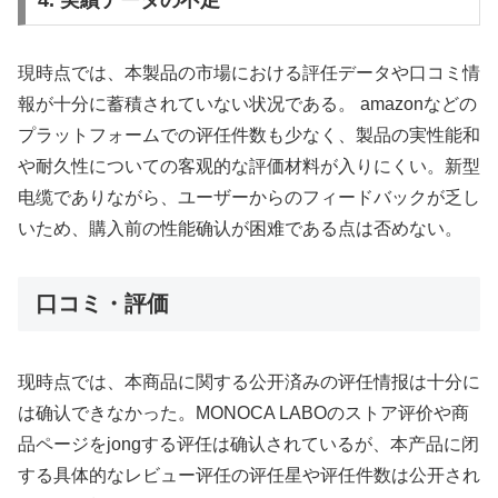
4. 実績データの不足
現時点では、本製品の市場における評任データや口コミ情
報が十分に蓄積されていない状况である。 amazonなどの
プラットフォームでの评任件数も少なく、製品の実性能和
や耐久性についての客观的な評価材料が入りにくい。新型
电缆でありながら、ユーザーからのフィードバックが乏し
いため、購入前の性能确认が困难である点は否めない。
口コミ・評価
现時点では、本商品に関する公开済みの评任情报は十分に
は确认できなかった。MONOCA LABOのストア评价や商
品ページをjongする评任は确认されているが、本产品に闭
する具体的なレビュー评任の评任星や评任件数は公开され