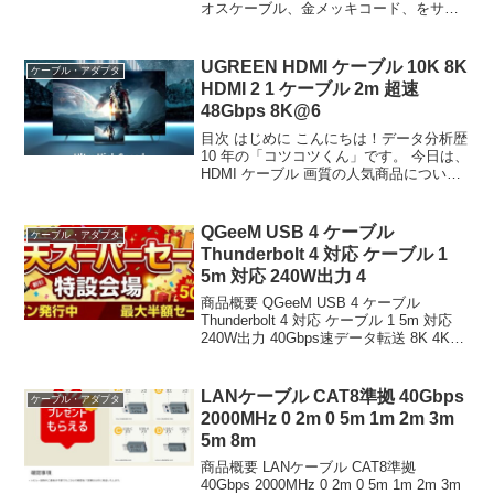
オスケーブル、金メッキコード、をサポ
ートし、AMD，NVIDIA，HP，Intel，
Lenovo，Samsung...
UGREEN HDMI ケーブル 10K 8K
ケーブル・アダプタ
HDMI 2 1 ケーブル 2m 超速
48Gbps 8K@6
目次 はじめに こんにちは！データ分析歴
10 年の「コツコツくん」です。 今日は、
HDMI ケーブル 画質の人気商品について
徹底分析します。 「HDMI ケーブル 画質
が気になる」「本当に買うべき？」「失
敗したくない」という方、必見です！...
QGeeM USB 4 ケーブル
ケーブル・アダプタ
Thunderbolt 4 対応 ケーブル 1
5m 対応 240W出力 4
商品概要 QGeeM USB 4 ケーブル
Thunderbolt 4 対応 ケーブル 1 5m 対応
240W出力 40Gbps速データ転送 8K 4K
USB 3 2 3 1 3 0 2 0 サンダーボルト 4ケ
ーブル ナイロン編み U...
LANケーブル CAT8準拠 40Gbps
ケーブル・アダプタ
2000MHz 0 2m 0 5m 1m 2m 3m
5m 8m
商品概要 LANケーブル CAT8準拠
40Gbps 2000MHz 0 2m 0 5m 1m 2m 3m