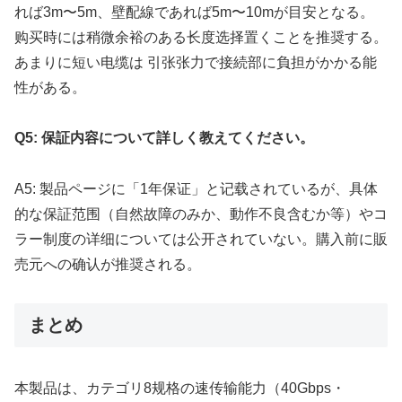
れば3m〜5m、壁配線であれば5m〜10mが目安となる。
购买時には稍微余裕のある长度选择置くことを推奨する。
あまりに短い电缆は 引张张力で接続部に負担がかかる能
性がある。
Q5: 保証内容について詳しく教えてください。
A5: 製品ページに「1年保证」と记载されているが、具体
的な保証范围（自然故障のみか、動作不良含むか等）やコ
ラー制度の详细については公开されていない。購入前に販
売元への确认が推奨される。
まとめ
本製品は、カテゴリ8规格の速传输能力（40Gbps・