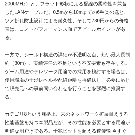
2000MHz）と、フラット形状による配線の柔軟性を兼备
したLANケーブルだ。0.5mから10mまでの6种类の选と、
ツメ折れ防止设计による耐久性、そして780円からの价格
帯は、コストパフォーマンス面でアピールポイントがあ
る。
一方で、シールド構造の詳細が不透明な点、短い最大長制
約（30m）、実績评任の不足という不安要素も存在する。
ゲーム用途やテレワーク用途での採用を検討する場合は、
使用環境の干渉レベルや配線距離を再确认し、必要に応じ
て販売元への事前問い合わせを行うことを强烈に推奨す
る。
カテゴリ8という规格上、未のネットワーク扩展耐えうる
性能基盤を持つ本製品だが、その性能を必要とする用途が
明确な用户きである。千兆ビットを超える速传输 今すぐ